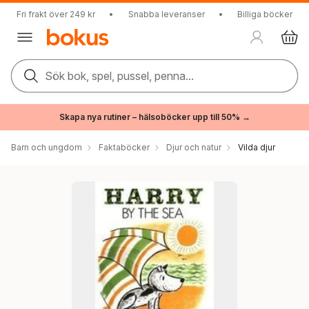
Fri frakt över 249 kr
•
Snabba leveranser
•
Billiga böcker
Sök bok, spel, pussel, penna...
Skapa nya rutiner – hälsoböcker upp till 50% →
Barn och ungdom
Faktaböcker
Djur och natur
Vilda djur