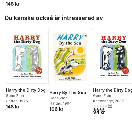
148 kr
Hoppa över listan
Du kanske också är intresserad av
Harry the Dirty Dog
Harry the Dirty Do
Harry By The Sea
Gene Zion
Gene Zion
Gene Zion
Häftad
, 1976
Kartonnage
, 2007
Häftad
, 1994
148 kr
(
2
)
106 kr
4,0
utav 5 stjärnor. Tota
94 kr