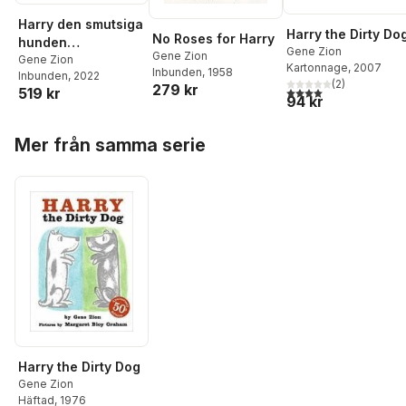
Harry den smutsiga
Harry the Dirty Do
No Roses for Harry
hunden
Gene Zion
Gene Zion
(Koreanska)
Gene Zion
Kartonnage
, 2007
Inbunden
, 1958
Inbunden
, 2022
(
2
)
279 kr
4,0
utav 5 stjärnor. Tota
519 kr
94 kr
Hoppa över listan
Mer från samma serie
Harry the Dirty Dog
Gene Zion
Häftad
, 1976