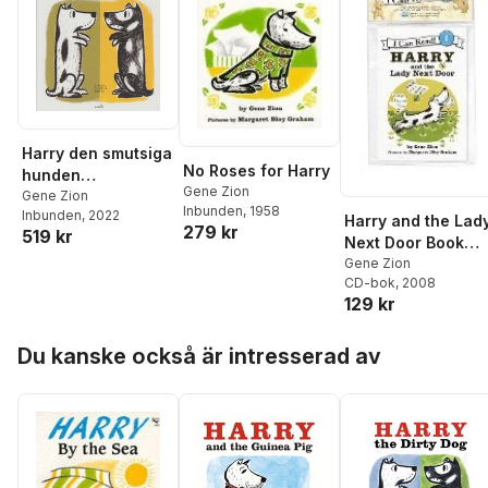
Harry den smutsiga
No Roses for Harry
hunden
Gene Zion
(Koreanska)
Gene Zion
Inbunden
, 1958
Inbunden
, 2022
Harry and the Lad
279 kr
519 kr
Next Door Book
and CD
Gene Zion
CD-bok
, 2008
129 kr
Hoppa över listan
Du kanske också är intresserad av