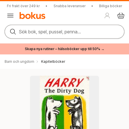
Fri frakt över 249 kr
•
Snabba leveranser
•
Billiga böcker
Sök bok, spel, pussel, penna...
Skapa nya rutiner – hälsoböcker upp till 50% →
Barn och ungdom
Kapitelböcker