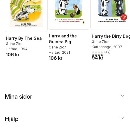
Harry and the
Harry the Dirty Do
Harry By The Sea
Guinea Pig
Gene Zion
Gene Zion
Kartonnage
, 2007
Gene Zion
Häftad
, 1994
(
2
)
Häftad
, 2021
106 kr
4,0
utav 5 stjärnor. Tota
94 kr
106 kr
Mina sidor
Hjälp