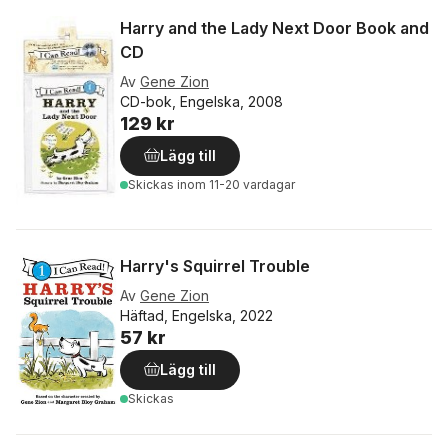
Harry and the Lady Next Door Book and
CD
Av
Gene Zion
CD-bok, Engelska, 2008
129 kr
Lägg till
Skickas
inom 11-20 vardagar
Harry's Squirrel Trouble
Av
Gene Zion
Häftad, Engelska, 2022
57 kr
Lägg till
Skickas