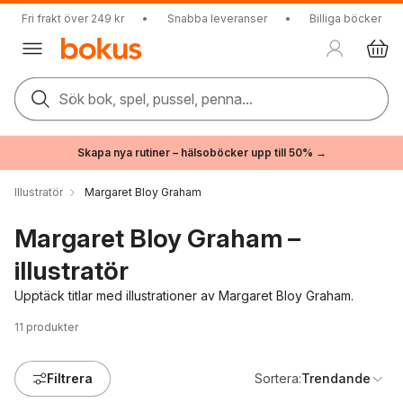
Fri frakt över 249 kr
•
Snabba leveranser
•
Billiga böcker
Sök bok, spel, pussel, penna...
Skapa nya rutiner – hälsoböcker upp till 50% →
Illustratör
Margaret Bloy Graham
Margaret Bloy Graham –
illustratör
Upptäck titlar med illustrationer av Margaret Bloy Graham.
11
produkter
Filtrera
Sortera:
Trendande