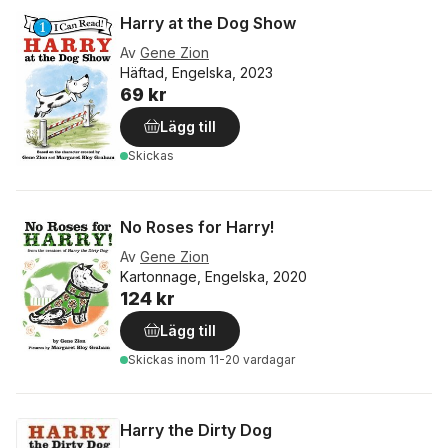
Harry at the Dog Show
Av
Gene Zion
Häftad, Engelska, 2023
69 kr
Lägg till
Skickas
No Roses for Harry!
Av
Gene Zion
Kartonnage, Engelska, 2020
124 kr
Lägg till
Skickas
inom 11-20 vardagar
Harry the Dirty Dog