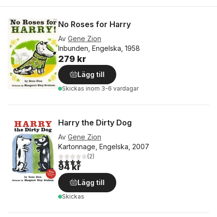
No Roses for Harry
Av
Gene Zion
Inbunden, Engelska, 1958
279 kr
Lägg till
Skickas
inom 3-6 vardagar
Harry the Dirty Dog
Av
Gene Zion
Kartonnage, Engelska, 2007
(
2
)
4,0
utav 5 stjärnor. Totalt antal röster:
94 kr
Lägg till
Skickas