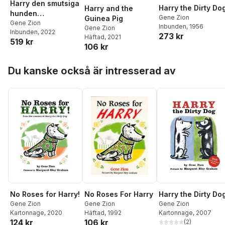
Harry den smutsiga
Harry the Dirty Do
Harry and the
hunden
Gene Zion
Guinea Pig
(Koreanska)
Gene Zion
Inbunden
, 1956
Gene Zion
Inbunden
, 2022
273 kr
Häftad
, 2021
519 kr
106 kr
Hoppa över listan
Du kanske också är intresserad av
No Roses for Harry!
Harry the Dirty Do
No Roses For Harry
Gene Zion
Gene Zion
Gene Zion
Kartonnage
, 2020
Kartonnage
, 2007
Häftad
, 1992
124 kr
106 kr
(
2
)