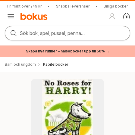
Fri frakt över 249 kr
•
Snabba leveranser
•
Billiga böcker
Sök bok, spel, pussel, penna...
Skapa nya rutiner – hälsoböcker upp till 50% →
Barn och ungdom
Kapitelböcker