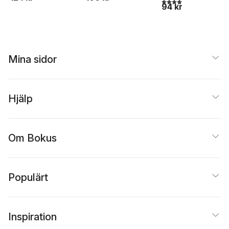
4,0
utav 5 stjärnor. Tota
94 kr
Mina sidor
Hjälp
Om Bokus
Populärt
Inspiration