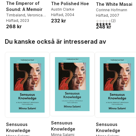
The Emperor of
The Polished Hoe
The White Masai
Sound: A Memoir
Austin Clarke
Corinne Hofmann
Häftad
, 2004
Timbaland
,
Veronica
Häftad
, 2007
232 kr
Chambers
Häftad
, 2023
(
2
)
5,0
utav 5 stjärnor. Tota
268 kr
248 kr
Hoppa över listan
Du kanske också är intresserad av
Sensuous
Sensuous
Sensuous
Knowledge
Knowledge
Knowledge
Minna Salami