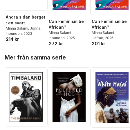
Andra sidan berget
Can Feminism be
Can Feminism be
: en svart
African?
African?
feministisk väg till
Minna Salami
,
Jonna
Minna Salami
Minna Salami
Bornemark
Inbunden
, 2023
sensuös kunskap
Inbunden
, 2025
Häftad
, 2025
214 kr
för alla
272 kr
201 kr
Hoppa över listan
Mer från samma serie