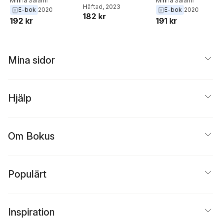
Minna Salami
Minna Salami
Häftad
, 2023
E-bok
2020
E-bok
2020
182 kr
192 kr
191 kr
Mina sidor
Hjälp
Om Bokus
Populärt
Inspiration