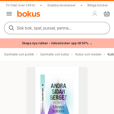
Fri frakt över 249 kr
•
Snabba leveranser
•
Billiga böcker
Sök bok, spel, pussel, penna...
Skapa nya rutiner – hälsoböcker upp till 50% →
Samhälle och politik
Samhälle och kultur
Kultur och medier
Kul