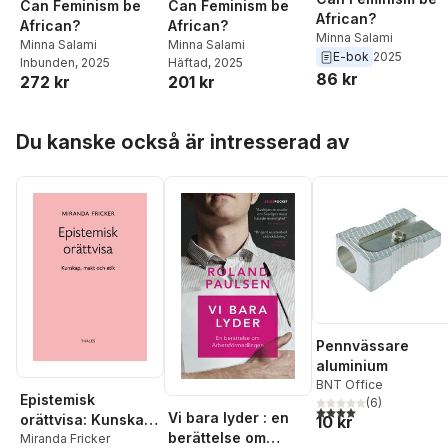
Can Feminism be
Can Feminism be
African?
African?
African?
Minna Salami
Minna Salami
Minna Salami
E-bok
2025
Inbunden
, 2025
Häftad
, 2025
86 kr
272 kr
201 kr
Hoppa över listan
Du kanske också är intresserad av
Pennvässare
aluminium
BNT Office
Epistemisk
(
6
)
4,0
utav 5 stjärnor. Tota
Vi bara lyder : en
orättvisa: Kunskap,
10 kr
berättelse om
makt och etik
Miranda Fricker