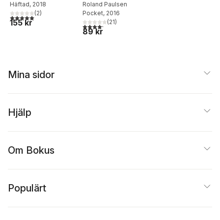
Häftad
, 2018
Arbetsförmedlinge
Roland Paulsen
(
2
)
Pocket
, 2016
n
5,0
utav 5 stjärnor. Totalt antal röster:
155 kr
(
21
)
4,2
utav 5 stjärnor. Totalt antal röster:
89 kr
Mina sidor
Hjälp
Om Bokus
Populärt