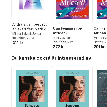
Andra sidan berget :
Can Feminism be
Can Fe
en svart feministisk
African?
African
väg till sensuös
Minna Salami
,
Jonna
Minna Salami
Minna Sa
Bornemark
Inbunden
, 2023
kunskap för alla
214 kr
Inbunden
, 2025
Häftad
, 
272 kr
201 kr
Hoppa över listan
Du kanske också är intresserad av