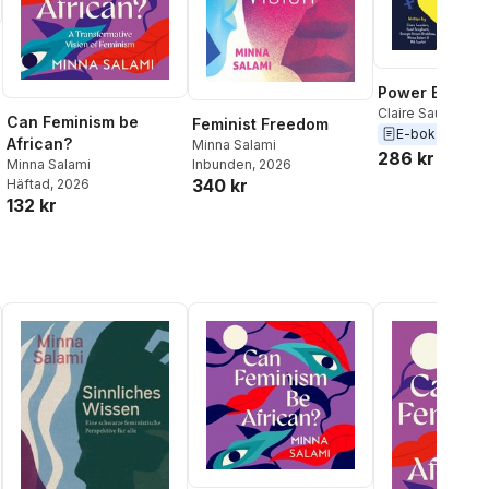
Power Book
Claire Saunders
,
Can Feminism be
Feminist Freedom
Buckthorn
,
Minna
E-bok
2019
African?
Minna Salami
Mik Scarlet
,
Haze
286 kr
Minna Salami
Inbunden
, 2026
Songhurst
340 kr
Häftad
, 2026
132 kr