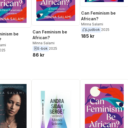
Can Feminism be
African?
Minna Salami
Ljudbok
2025
Can Feminism be
minism be
185 kr
African?
?
Minna Salami
lami
E-bok
2025
2025
86 kr