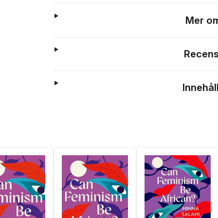
Mer om
Recens
Innehål