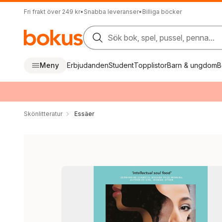
Fri frakt över 249 kr
•
Snabba leveranser
•
Billiga böcker
Sök bok, spel, pussel, penna...
Meny
Erbjudanden
Student
Topplistor
Barn & ungdom
B
Skönlitteratur
Essäer