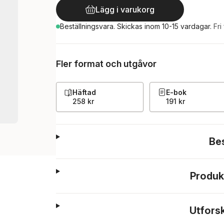
Lägg i varukorg
Beställningsvara.
Skickas
inom 10-15 vardagar
.
Fri
Fler format och utgåvor
Häftad
E-bok
258 kr
191 kr
Be
Produk
Utfors