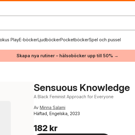
okus Play
E-böcker
Ljudböcker
Pocketböcker
Spel och pussel
Skapa nya rutiner – hälsoböcker upp till 50% →
Sensuous Knowledge
A Black Feminist Approach for Everyone
Av
Minna Salami
Häftad, Engelska, 2023
182 kr