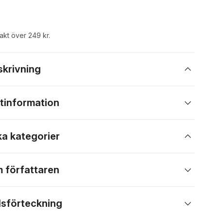
rakt över 249 kr.
skrivning
tinformation
ka kategorier
 författaren
lsförteckning