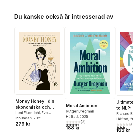
Happine
Hoppa över listan
Du kanske också är intresserad av
Money Honey : din
Ultimat
Moral Ambition
ekonomiska och
to NLP:
Rutger Bregman
juridiska guide genom
Leni Ekendahl
,
Eva
success
Richard B
Häftad
, 2025
Lunderquist
Inbunden
, 2021
,
Emine
livet
Roberti
Häftad
, 
,
O
(
3
)
279 kr
Lundkvist
4,3
utav 5 stjärnor. Totalt antal röster:
(
3,0
utav 5 
188 kr
165 kr