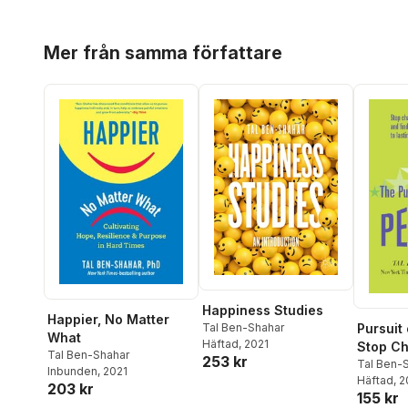
Hoppa över listan
Mer från samma författare
Happiness Studies
Happier, No Matter
Pursuit 
Tal Ben-Shahar
What
Häftad
, 2021
Stop Ch
Tal Ben-Shahar
253 kr
Perfect
Tal Ben-
Inbunden
, 2021
Häftad
, 
Discove
203 kr
155 kr
Path to