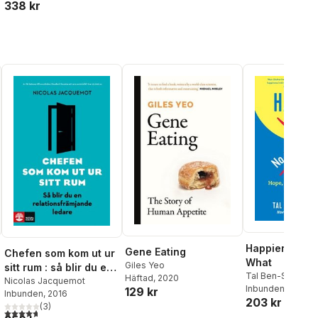
338 kr
Happier Life
Happier, No M
Gene Eating
Chefen som kom ut ur
What
Giles Yeo
sitt rum : så blir du en
Tal Ben-Shahar
Häftad
, 2020
relationsfrämjande
Nicolas Jacquemot
Inbunden
, 2021
129 kr
Inbunden
, 2016
ledare
203 kr
(
3
)
al röster:
4,7
utav 5 stjärnor. Totalt antal röster: