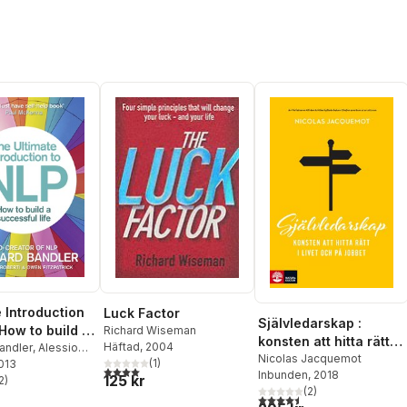
ss (UK PB)
e Introduction
Luck Factor
Självledarskap :
 How to build a
Richard Wiseman
konsten att hitta rätt i
Häftad
, 2004
ful life
andler
,
Alessio
livet och på jobbet
Nicolas Jacquemot
(
1
)
2013
wen Fitzpatrick
4,0
utav 5 stjärnor. Totalt antal röster:
Inbunden
, 2018
125 kr
2
)
stjärnor. Totalt antal röster:
(
2
)
4,5
utav 5 stjärnor. Totalt ant