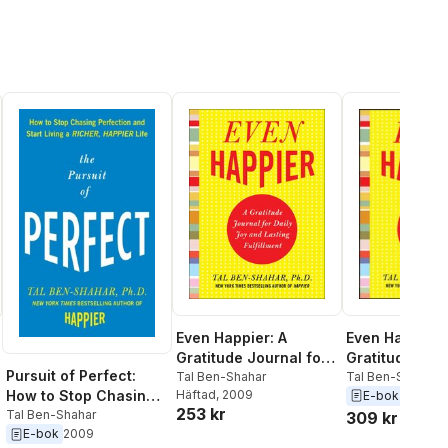
Even Happier:
Even Happier: A
Gratitude Jour
Gratitude Journal for
Pursuit of Perfect:
Daily Joy and 
Tal Ben-Shahar
Daily Joy and Lasting
Tal Ben-Shahar
Häftad
, 2009
How to Stop Chasing
E-bok
2009
Fulfillment
Fulfillment
253 kr
Perfection and Start
Tal Ben-Shahar
309 kr
E-bok
2009
Living a Richer,