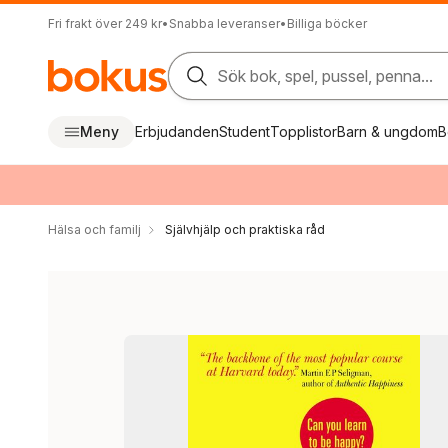
Fri frakt över 249 kr
•
Snabba leveranser
•
Billiga böcker
Sök bok, spel, pussel, penna...
Meny
Erbjudanden
Student
Topplistor
Barn & ungdom
B
Hälsa och familj
Självhjälp och praktiska råd