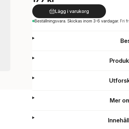
Lägg i varukorg
Beställningsvara.
Skickas
inom 3-6 vardagar
.
Fri f
Be
Produk
Utfors
Mer om
Innehål