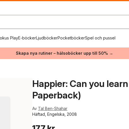
okus Play
E-böcker
Ljudböcker
Pocketböcker
Spel och pussel
Skapa nya rutiner – hälsoböcker upp till 50% →
Happier: Can you lear
Paperback)
Av
Tal Ben-Shahar
Häftad, Engelska, 2008
177 kr