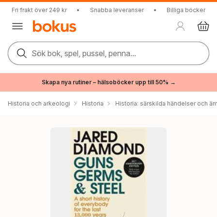
Fri frakt över 249 kr
•
Snabba leveranser
•
Billiga böcker
Sök bok, spel, pussel, penna...
Skapa nya rutiner – hälsoböcker upp till 50% →
Historia och arkeologi
Historia
Historia: särskilda händelser och ä