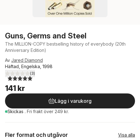
Guns, Germs and Steel
The MILLION-COPY bestselling history of everybody (20th
Anniversary Edition)
Av
Jared Diamond
Häftad, Engelska, 1998
(
3
)
5,0
utav 5 stjärnor. Totalt antal röster:
141 kr
Lägg i varukorg
Skickas
.
Fri frakt över 249 kr.
Fler format och utgåvor
Visa alla