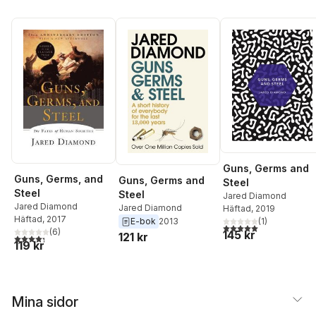
Guns, Germs and
Guns, Germs, and
Guns, Germs and
Steel
Steel
Steel
Jared Diamond
Jared Diamond
Jared Diamond
Häftad
, 2019
Häftad
, 2017
(
1
)
E-bok
2013
5,0
utav 5 stjärnor. Tota
(
6
)
145 kr
121 kr
4,3
utav 5 stjärnor. Totalt antal röster:
119 kr
Mina sidor