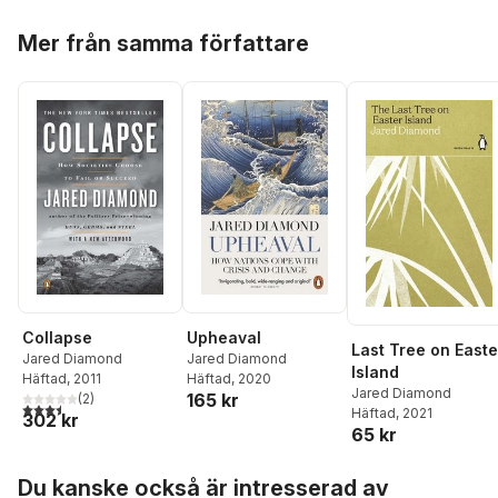
Hoppa över listan
Mer från samma författare
Collapse
Upheaval
Last Tree on Easte
Jared Diamond
Jared Diamond
Island
Häftad
, 2011
Häftad
, 2020
Jared Diamond
165 kr
(
2
)
3,5
utav 5 stjärnor. Totalt antal röster:
Häftad
, 2021
302 kr
65 kr
Hoppa över listan
Du kanske också är intresserad av