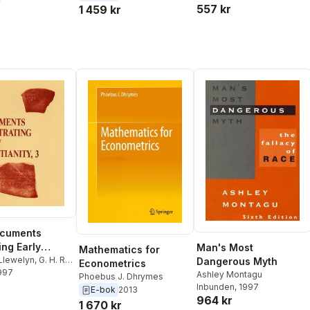
557 kr
1 459 kr
cuments
ting Early
Man's Most
Mathematics for
nity, 3: A
Llewelyn
,
G. H. R.
Dangerous Myth
Econometrics
1997
of Greek
Ashley Montagu
Phoebus J. Dhrymes
Inbunden
, 1997
tions and
E-bok
2013
964 kr
Published in
1 670 kr