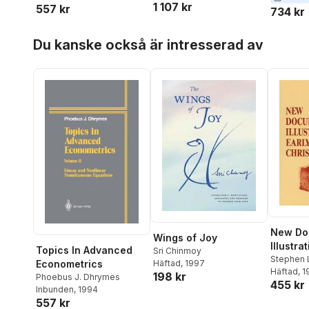
1 107 kr
557 kr
734 kr
Hoppa över listan
Du kanske också är intresserad av
New Do
Wings of Joy
Illustra
Topics In Advanced
Sri Chinmoy
Christia
Stephen 
Econometrics
Häftad
, 1997
Horsley
Häftad
, 
Review 
198 kr
Phoebus J. Dhrymes
455 kr
Inscrip
Inbunden
, 1994
Papyri 
557 kr