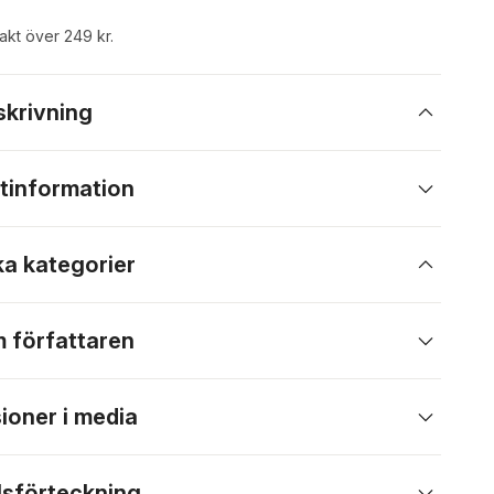
rakt över 249 kr.
skrivning
tinformation
ka kategorier
 författaren
ioner i media
lsförteckning