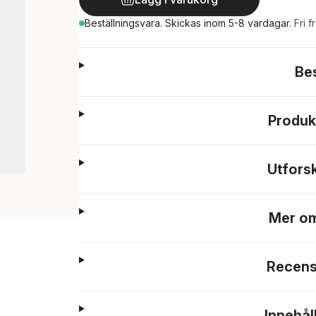
Beställningsvara.
Skickas
inom 5-8 vardagar
.
Fri f
Be
Produk
Utfors
Mer om
Recens
Innehål