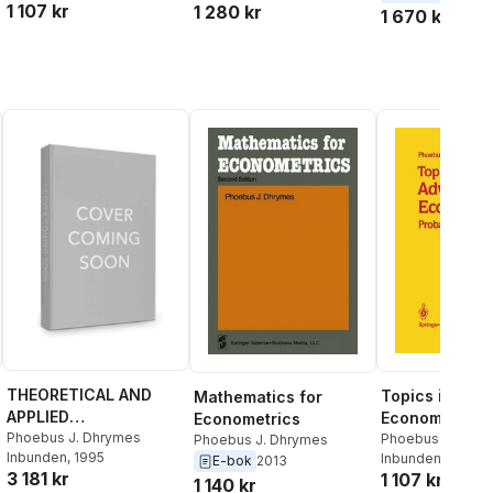
1 107 kr
1 280 kr
1 670 kr
THEORETICAL AND
Topics in Adv
Mathematics for
APPLIED
Econometrics
Econometrics
ECONOMETRICS
Phoebus J. Dhrymes
Phoebus J. Dhry
Phoebus J. Dhrymes
Inbunden
, 1995
Inbunden
, 1989
E-bok
2013
3 181 kr
1 107 kr
1 140 kr