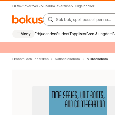
Fri frakt över 249 kr
•
Snabba leveranser
•
Billiga böcker
Sök bok, spel, pussel, penna...
Meny
Erbjudanden
Student
Topplistor
Barn & ungdom
B
Ekonomi och Ledarskap
Nationalekonomi
Mikroekonomi