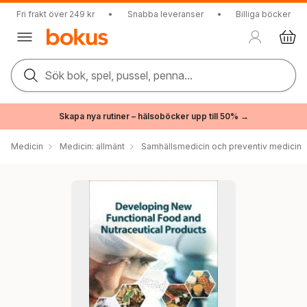
Fri frakt över 249 kr
•
Snabba leveranser
•
Billiga böcker
Sök bok, spel, pussel, penna...
Skapa nya rutiner – hälsoböcker upp till 50% →
Medicin
Medicin: allmänt
Samhällsmedicin och preventiv medicin