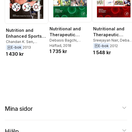
Nutritional and
Nutritional and
Nutrition and
Therapeutic
Therapeutic
Enhanced Sports
Interventions for
Debasis Bagchi
,
Interventions for
Sreejayan Nair
,
Debas
Performance
Chandan K. Sen
,
Sreejayan Nair
Häftad
, 2018
Bagchi
E-bok
2012
Diabetes and
Diabetes and
Sreejayan Nair
,
Debasis
E-bok
2013
1 735 kr
1 548 kr
Metabolic
Metabolic
Bagchi
1 430 kr
Syndrome
Syndrome
Mina sidor
Hjälp