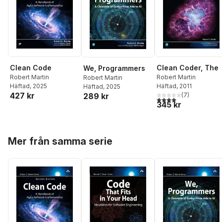
Clean Code
Clean Coder, The
We, Programmers
Robert Martin
Robert Martin
Robert Martin
Häftad
, 2025
Häftad
, 2011
Häftad
, 2025
427 kr
289 kr
(
7
)
4,0
utav 5 stjärnor. Tota
345 kr
Hoppa över listan
Mer från samma serie