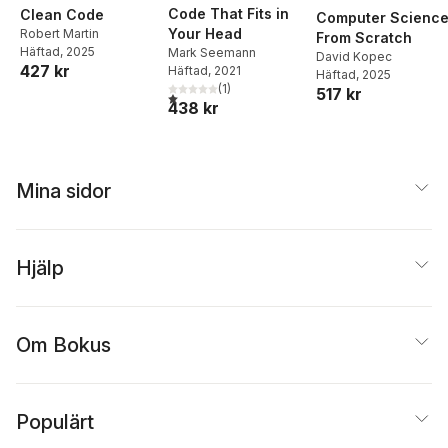
Code That Fits in
Clean Code
Computer Scienc
Your Head
Robert Martin
From Scratch
Häftad
, 2025
Mark Seemann
David Kopec
427 kr
Häftad
, 2021
Häftad
, 2025
(
1
)
517 kr
1,0
utav 5 stjärnor. Totalt antal röster:
438 kr
Mina sidor
Hjälp
Om Bokus
Populärt