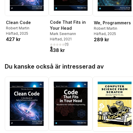
Code That Fits in
Clean Code
We, Programmers
Your Head
Robert Martin
Robert Martin
Häftad
, 2025
Häftad
, 2025
Mark Seemann
427 kr
289 kr
Häftad
, 2021
(
1
)
1,0
utav 5 stjärnor. Totalt antal röster:
438 kr
Hoppa över listan
Du kanske också är intresserad av