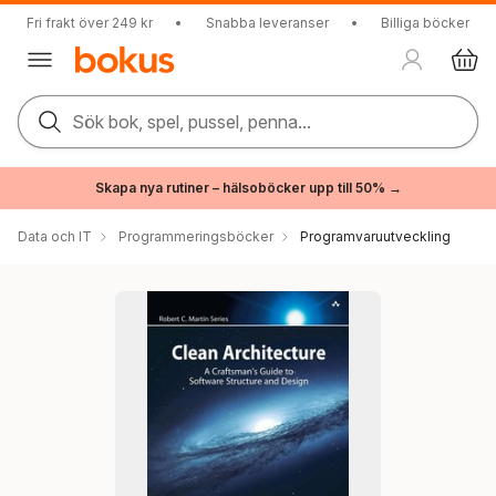
Fri frakt över 249 kr
•
Snabba leveranser
•
Billiga böcker
Sök bok, spel, pussel, penna...
Skapa nya rutiner – hälsoböcker upp till 50% →
Data och IT
Programmeringsböcker
Programvaruutveckling