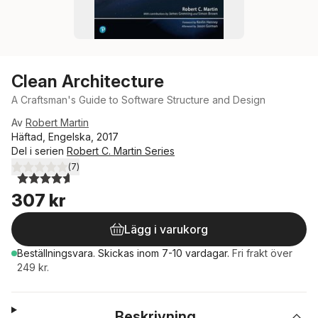
Clean Architecture
A Craftsman's Guide to Software Structure and Design
Av
Robert Martin
Häftad, Engelska, 2017
Del i serien
Robert C. Martin Series
(
7
)
4,6
utav 5 stjärnor. Totalt antal röster:
307 kr
Lägg i varukorg
Beställningsvara.
Skickas
inom 7-10 vardagar
.
Fri frakt över
249 kr.
Beskrivning