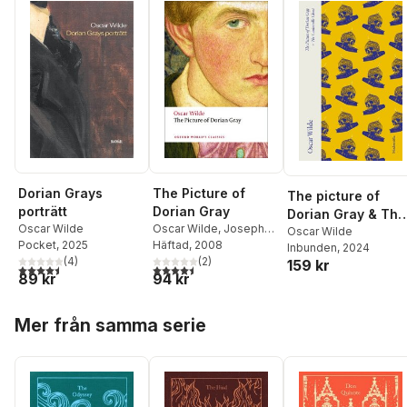
The Picture of
Dorian Grays
The picture of
Dorian Gray
porträtt
Dorian Gray & The
Oscar Wilde
,
Joseph
Oscar Wilde
Canterville ghost
Oscar Wilde
Bristow
Häftad
, 2008
Pocket
, 2025
Inbunden
, 2024
(
2
)
(
4
)
159 kr
4,5
utav 5 stjärnor. Totalt antal röster:
4,5
utav 5 stjärnor. Totalt antal röster:
94 kr
89 kr
Hoppa över listan
Mer från samma serie