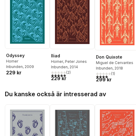
Odyssey
Iliad
Don Quixote
Homer
Homer
,
Peter Jones
Miguel de Cervantes
Inbunden
, 2009
Inbunden
, 2014
Inbunden
, 2018
229 kr
(
2
)
(
1
)
5,0
utav 5 stjärnor. Totalt antal röster:
4,0
utav 5 stjärnor. Tota
229 kr
299 kr
Hoppa över listan
Du kanske också är intresserad av