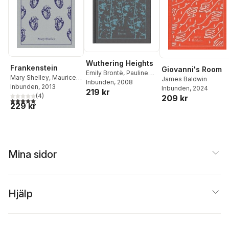
Wuthering Heights
Frankenstein
Giovanni's Room
Emily Brontë
,
Pauline
Mary Shelley
,
Maurice
James Baldwin
Nestor
Inbunden
, 2008
Hindle
Inbunden
, 2013
Inbunden
, 2024
219 kr
(
4
)
209 kr
5,0
utav 5 stjärnor. Totalt antal röster:
229 kr
Mina sidor
Hjälp