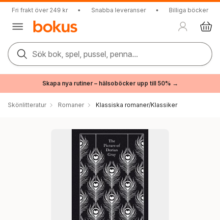
Fri frakt över 249 kr
•
Snabba leveranser
•
Billiga böcker
Sök bok, spel, pussel, penna...
Skapa nya rutiner – hälsoböcker upp till 50% →
Skönlitteratur
Romaner
Klassiska romaner/Klassiker