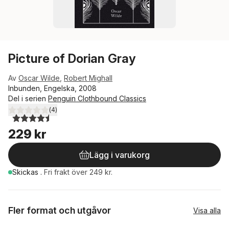
Picture of Dorian Gray
Av
Oscar Wilde
,
Robert Mighall
Inbunden, Engelska, 2008
Del i serien
Penguin Clothbound Classics
(
4
)
4,5
utav 5 stjärnor. Totalt antal röster:
229 kr
Lägg i varukorg
Skickas
.
Fri frakt över 249 kr.
Fler format och utgåvor
Visa alla