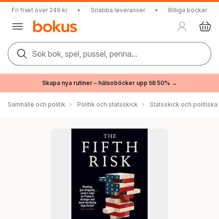
Fri frakt över 249 kr
•
Snabba leveranser
•
Billiga böcker
Sök bok, spel, pussel, penna...
Skapa nya rutiner – hälsoböcker upp till 50% →
Samhälle och politik
Politik och statsskick
Statsskick och politisk