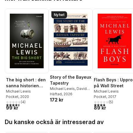
Nyhet
Story of the Bayeux
The big short : den
Flash Boys : Uppro
Tapestry
sanna historien
på Wall Street
Michael Lewis
,
David
bakom
Michael Lewis
Michael Lewis
Musgrove
Häftad
, 2026
Pocket
, 2020
Pocket
, 2017
århundradets
172 kr
(
4
)
(
5
)
finanskris
4,5
utav 5 stjärnor. Totalt antal röster:
3,8
utav 5 stjärnor. Tota
99 kr
89 kr
Hoppa över listan
Du kanske också är intresserad av