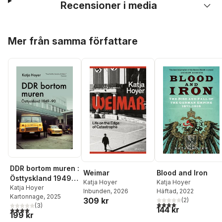
Recensioner i media
Hoppa över listan
Mer från samma författare
DDR bortom muren :
Weimar
Blood and Iron
Östtyskland 1949-
Katja Hoyer
Katja Hoyer
90
Katja Hoyer
Inbunden
, 2026
Häftad
, 2022
Kartonnage
, 2025
309 kr
(
2
)
4,0
utav 5 stjärnor. Tota
(
3
)
144 kr
4,0
utav 5 stjärnor. Totalt antal röster:
199 kr