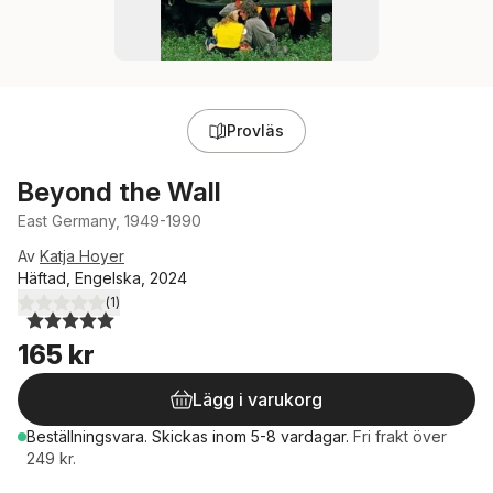
Provläs
Beyond the Wall
East Germany, 1949-1990
Av
Katja Hoyer
Häftad, Engelska, 2024
(
1
)
5,0
utav 5 stjärnor. Totalt antal röster:
165 kr
Lägg i varukorg
Beställningsvara.
Skickas
inom 5-8 vardagar
.
Fri frakt över
249 kr.