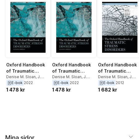
Oxford Handbook
Oxford Handbook
Oxford Handbook
of Traumatic
of Traumatic
of Traumatic
Stress Disorders
Denise M. Sloan
,
J.
Stress Disorders
Denise M. Sloan
,
J.
Stress Disorders
Denise M. Sloan
,
J.
Gayle Beck
Gayle Beck
Gayle Beck
E-bok
2022
E-bok
2022
E-bok
2012
1 478 kr
1 478 kr
1 682 kr
Mina sidor