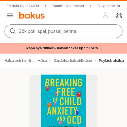
Fri frakt över 249 kr
•
Snabba leveranser
•
Billiga böcker
Sök bok, spel, pussel, penna...
Skapa nya rutiner – hälsoböcker upp till 50% →
Hälsa och familj
Hälsa
Särskilda hälsotillstånd
Psykisk ohälsa