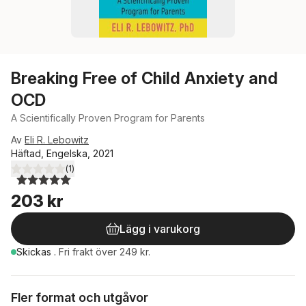
Breaking Free of Child Anxiety and
OCD
A Scientifically Proven Program for Parents
Av
Eli R. Lebowitz
Häftad, Engelska, 2021
(
1
)
5,0
utav 5 stjärnor. Totalt antal röster:
203 kr
Lägg i varukorg
Skickas
.
Fri frakt över 249 kr.
Fler format och utgåvor