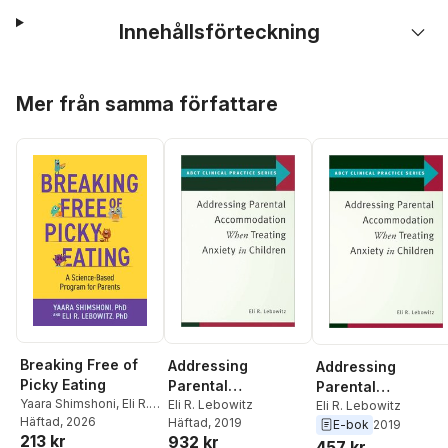
Innehållsförteckning
Hoppa över listan
Mer från samma författare
Breaking Free of
Addressing
Addressing
Picky Eating
Parental
Parental
Yaara Shimshoni
,
Eli R.
Accommodation
Eli R. Lebowitz
Accommodation
Eli R. Lebowitz
Lebowitz
Häftad
, 2026
Häftad
, 2019
E-bok
2019
When Treating
When Treating
213 kr
932 kr
457 kr
Anxiety In Children
Anxiety In Childre