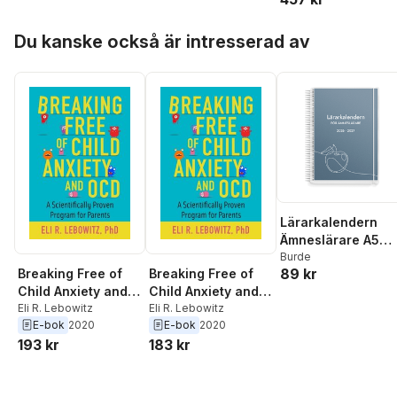
Hoppa över listan
Du kanske också är intresserad av
Lärarkalendern
Ämneslärare A5
2026-2027
Burde
89 kr
Breaking Free of
Breaking Free of
Child Anxiety and
Child Anxiety and
OCD
Eli R. Lebowitz
OCD
Eli R. Lebowitz
E-bok
2020
E-bok
2020
193 kr
183 kr