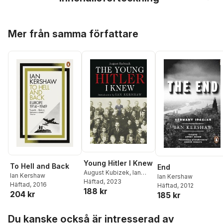
Hoppa över listan
Mer från samma författare
Young Hitler I Knew
To Hell and Back
End
August Kubizek
,
Ian
Ian Kershaw
Ian Kershaw
Kershaw
Häftad
, 2023
Häftad
, 2016
Häftad
, 2012
188 kr
204 kr
185 kr
Hoppa över listan
Du kanske också är intresserad av