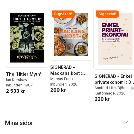
Signerad!
Signerad!
SIGNERAD -
Mackans kost :
The `Hitler Myth'
SIGNERAD - Enkel
Middagar och
Marcus Frank
Ian Kershaw
privatekonomi : Di
Inbunden
, 2026
matlådor
Inbunden
, 1987
praktiska guide till
Annifrid Lilja
,
Björn Lilj
269 kr
2 533 kr
Kartonnage
, 2026
livets alla
229 kr
pengafrågor
Mina sidor