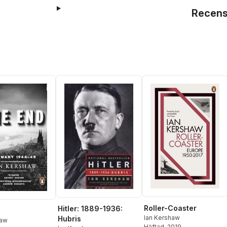
Recens
Roller-Coaster
Hitler: 1889-1936:
Ian Kershaw
Hubris
haw
Häftad
, 2019