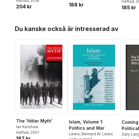
Häftad
, 2016
Häftad
, 
188 kr
204 kr
185 kr
Hoppa över listan
Du kanske också är intresserad av
The 'Hitler Myth'
Islam, Volume 1:
Coming 
Ian Kershaw
Politics and War
Politic
Häftad
, 2001
Lewis
,
Bernard W. Lewis
1815-18
Gary Lan
187 kr