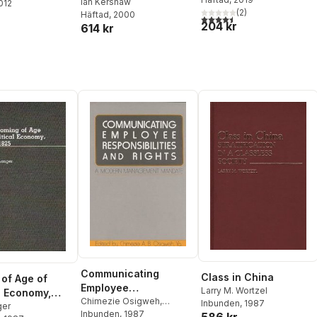
Ian Kershaw
2012
(
2
)
Häftad
, 2000
4,5
utav 5 stjärnor. Totalt ant
204 kr
614 kr
Communicating
Class in China
of Age of
Employee
Larry M. Wortzel
al Economy,
Responsibilities and
Chimezie Osigweh
,
Inbunden
, 1987
25
ger
Chimezie A. B. Osigweh
Inbunden
, 1987
586 kr
Rights