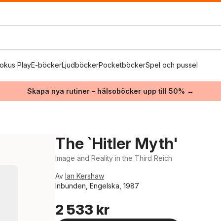
okus Play
E-böcker
Ljudböcker
Pocketböcker
Spel och pussel
Skapa nya rutiner – hälsoböcker upp till 50% →
The `Hitler Myth'
Image and Reality in the Third Reich
Av
Ian Kershaw
Inbunden, Engelska, 1987
2 533 kr