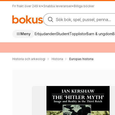
Fri frakt över 249 kr
•
Snabba leveranser
•
Billiga böcker
Sök bok, spel, pussel, penna...
Meny
Erbjudanden
Student
Topplistor
Barn & ungdom
B
Historia och arkeologi
Historia
Europas historia