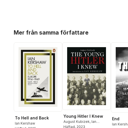
Hoppa över listan
Mer från samma författare
Young Hitler I Knew
To Hell and Back
End
August Kubizek
,
Ian
Ian Kershaw
Ian Kers
Kershaw
Häftad
, 2023