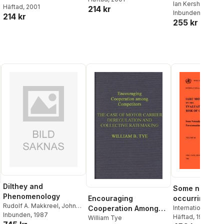
individerna s
Ian Kershaw
Häftad
, 2001
214 kr
Inbunden
, 2024
al röster:
byggde och r
214 kr
255 kr
det moderna 
Dilthey and
Some naturall
Phenomenology
Encouraging
occurring and
Rudolf A. Makkreel
,
John
Cooperation Among
synthetic foo
International Age
Scanlon
Inbunden
, 1987
Research on Can
Häftad
, 1987
Competitors
William Tye
components,