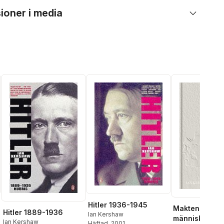
ioner i media
Hitler 1936-1945
Makten och
Hitler 1889-1936
Ian Kershaw
människan :
Ian Kershaw
Häftad
, 2001