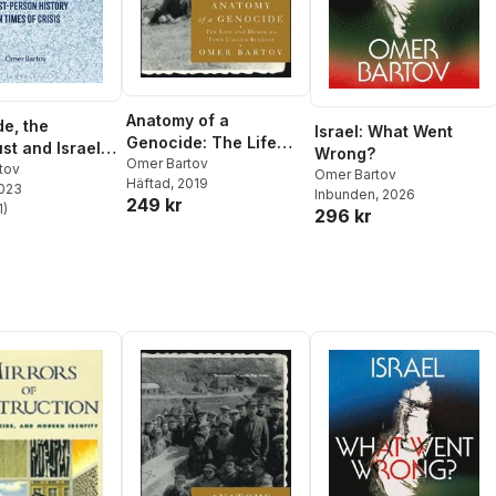
Anatomy of a
e, the
Israel: What Went
Genocide: The Life
st and Israel-
Wrong?
and Death of a Town
Omer Bartov
ne
tov
Omer Bartov
Häftad
, 2019
Called Buczacz
2023
Inbunden
, 2026
249 kr
1
)
296 kr
stjärnor. Totalt antal röster: