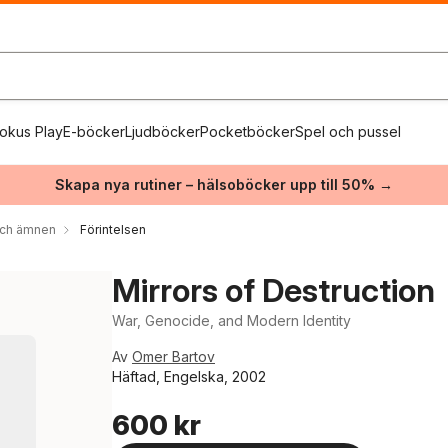
okus Play
E-böcker
Ljudböcker
Pocketböcker
Spel och pussel
Skapa nya rutiner – hälsoböcker upp till 50% →
 och ämnen
Förintelsen
Mirrors of Destruction
War, Genocide, and Modern Identity
Av
Omer Bartov
Häftad, Engelska, 2002
600 kr