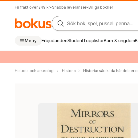
Fri frakt över 249 kr
•
Snabba leveranser
•
Billiga böcker
Sök bok, spel, pussel, penna...
Meny
Erbjudanden
Student
Topplistor
Barn & ungdom
B
Historia och arkeologi
Historia
Historia: särskilda händelser