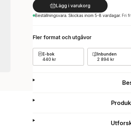
Lägg i varukorg
Beställningsvara.
Skickas
inom 5-8 vardagar
.
Fri f
Fler format och utgåvor
E-bok
Inbunden
440 kr
2 894 kr
Be
Produk
Utfors