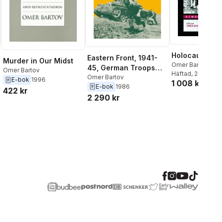
Holocaust
Eastern Front, 1941-
Murder in Our Midst
Omer Bartov
45, German Troops
Omer Bartov
Häftad
, 2014
and the Barbarisation
Omer Bartov
E-bok
1996
1 008 kr
E-bok
1986
ofWarfare
422 kr
2 290 kr