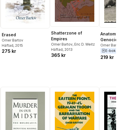
Shatterzone of
Anatomy of a
Erased
Empires
Genocide
Omer Bartov
Omer Bartov
,
Eric D. Weitz
Omer Bartov
Häftad
, 2015
Häftad
, 2013
275 kr
E-bok
2018
365 kr
219 kr