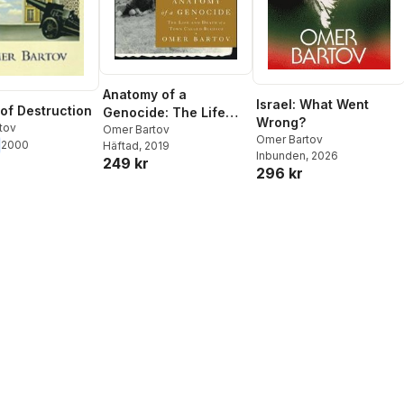
Anatomy of a
Israel: What Went
 of Destruction
Genocide: The Life
Wrong?
tov
and Death of a Town
Omer Bartov
Omer Bartov
2000
Häftad
, 2019
Called Buczacz
Inbunden
, 2026
249 kr
296 kr