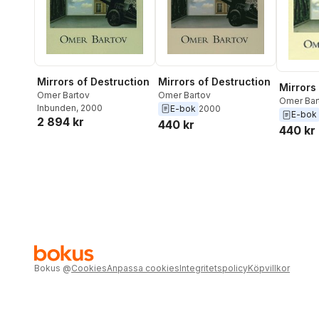
Mirrors of Destruction
Mirrors of Destruction
Mirrors
Omer Bartov
Omer Bartov
Omer Bar
Inbunden
, 2000
E-bok
2000
E-bok
2 894 kr
440 kr
440 kr
Bokus
@
Cookies
Anpassa cookies
Integritetspolicy
Köpvillkor