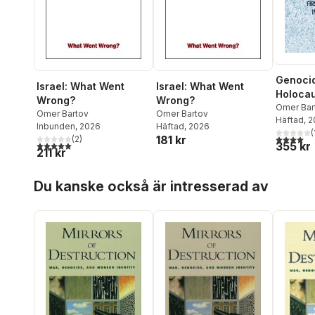
Genocid
Israel: What Went
Israel: What Went
Holocau
Wrong?
Wrong?
Palesti
Omer Bar
Omer Bartov
Omer Bartov
Häftad
, 
Inbunden
, 2026
Häftad
, 2026
(
4,0
utav 5 
181 kr
(
2
)
5,0
utav 5 stjärnor. Totalt antal röster:
355 kr
211 kr
Hoppa över listan
Du kanske också är intresserad av