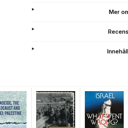
Mer om
Recens
Innehål