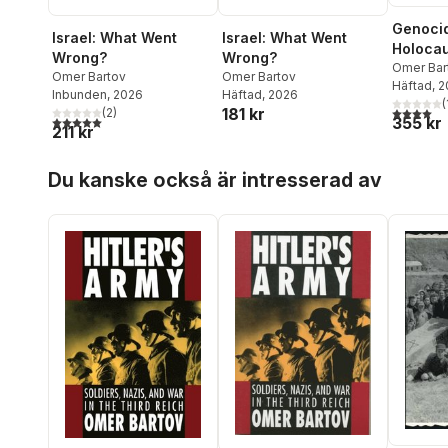
Genocid
Israel: What Went
Israel: What Went
Holocau
Wrong?
Wrong?
Palesti
Omer Bar
Omer Bartov
Omer Bartov
Häftad
, 
Inbunden
, 2026
Häftad
, 2026
(
4,0
utav 5 
181 kr
(
2
)
5,0
utav 5 stjärnor. Totalt antal röster:
355 kr
211 kr
Hoppa över listan
Du kanske också är intresserad av