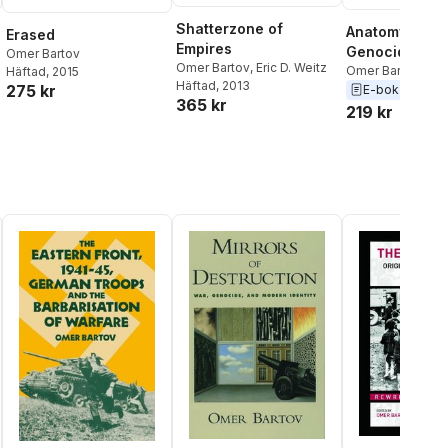
Shatterzone of
Anatomy of a
Erased
Empires
Genocide
Omer Bartov
Omer Bartov
,
Eric D. Weitz
Omer Bartov
Häftad
, 2015
Häftad
, 2013
275 kr
E-bok
2018
365 kr
219 kr