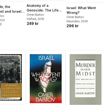
Anatomy of a
e, the
Israel: What Went
Genocide: The Life
st and Israel-
Wrong?
and Death of a Town
Omer Bartov
ne
tov
Omer Bartov
Häftad
, 2019
Called Buczacz
2023
Inbunden
, 2026
249 kr
1
)
296 kr
stjärnor. Totalt antal röster: