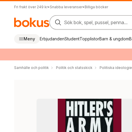
Fri frakt över 249 kr
•
Snabba leveranser
•
Billiga böcker
Sök bok, spel, pussel, penna...
Meny
Erbjudanden
Student
Topplistor
Barn & ungdom
B
Samhälle och politik
Politik och statsskick
Politiska ideologie