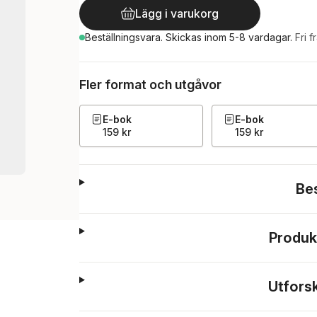
Lägg i varukorg
Beställningsvara.
Skickas
inom 5-8 vardagar
.
Fri f
Fler format och utgåvor
E-bok
E-bok
159 kr
159 kr
Be
Produk
Utfors