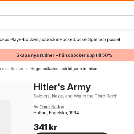
okus Play
E-böcker
Ljudböcker
Pocketböcker
Spel och pussel
Skapa nya rutiner – hälsoböcker upp till 50% →
r och rörelser
Högerradikalism och högerextremism
Hitler's Army
Soldiers, Nazis, and War in the Third Reich
Av
Omer Bartov
Häftad, Engelska, 1994
341 kr