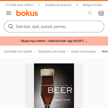
Fri frakt över 249 kr
•
Snabba leveranser
•
Billiga böcker
Sök bok, spel, pussel, penna...
Skapa nya rutiner – hälsoböcker upp till 50% →
Samhälle och politik
Samhälle och kultur
Kultur och medier
Ref