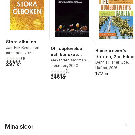
Stora ölboken
Jan-Erik Svensson
Öl : upplevelser
Homebrewer's
Inbunden
, 2021
och kunskap
Garden, 2nd Editi
(
1
)
genom teori,
Alexander Bäckman
,
5,0
utav 5 stjärnor. Totalt antal röster:
Dennis Fisher
,
Joe
297 kr
Victor Dahlberg
Inbunden
, 2023
,
Henrik
provningar och
Fisher
Häftad
, 2016
Scander
(
1
)
matkombinationer
172 kr
5,0
utav 5 stjärnor. Totalt antal röster:
246 kr
Mina sidor