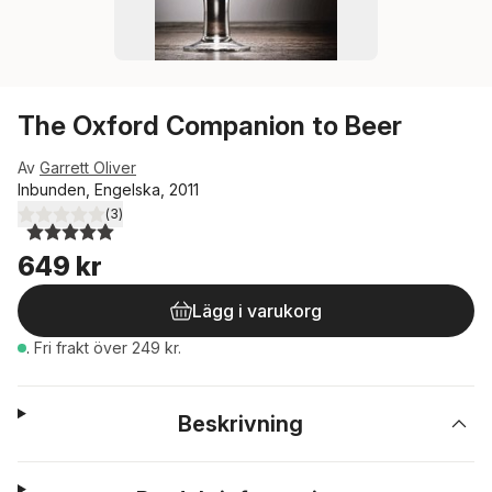
The Oxford Companion to Beer
Av
Garrett Oliver
Inbunden, Engelska, 2011
(
3
)
5,0
utav 5 stjärnor. Totalt antal röster:
649 kr
Lägg i varukorg
.
Fri frakt över 249 kr.
Beskrivning