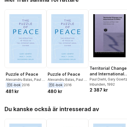
Territorial Change
and International
Puzzle of Peace
Puzzle of Peace
Conflict
Paul Diehl
,
Gary Goert
Alexandru Balas
,
Paul F.
Alexandru Balas
,
Paul F.
Inbunden
, 1992
Diehl
,
Gary Goertz
Diehl
,
Gary Goertz
E-bok
2016
E-bok
2016
2 387 kr
481 kr
480 kr
Hoppa över listan
Du kanske också är intresserad av