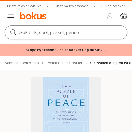
Fri frakt över 249 kr
•
Snabba leveranser
•
Billiga böcker
Sök bok, spel, pussel, penna...
Skapa nya rutiner – hälsoböcker upp till 50% →
Samhälle och politik
Politik och statsskick
Statsskick och politisk