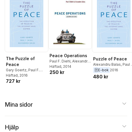
Peace Operations
The Puzzle of
Puzzle of Peace
Paul F. Diehl
,
Alexandru
Peace
Alexandru Balas
,
Paul 
Balas
Häftad
, 2014
Diehl
,
Gary Goertz
E-bok
2016
Gary Goertz
,
Paul F.
250 kr
Diehl
Häftad
,
Alexandru Balas
, 2016
480 kr
727 kr
Mina sidor
Hjälp