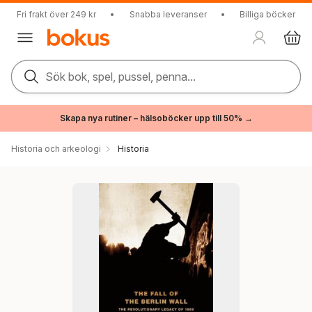
Fri frakt över 249 kr
•
Snabba leveranser
•
Billiga böcker
Sök bok, spel, pussel, penna...
Skapa nya rutiner – hälsoböcker upp till 50% →
Historia och arkeologi
Historia