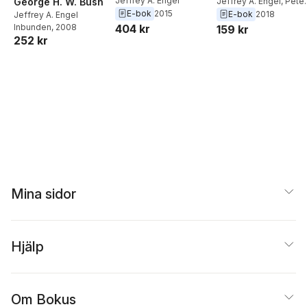
Jeffrey A. Engel
Jeffrey A. Engel
,
Peter
George H. W. Bush
E-bok
2015
Baker
,
Timothy Naftali
E-bok
2018
Jeffrey A. Engel
Jon Meacham
404 kr
Inbunden
, 2008
159 kr
252 kr
Mina sidor
Hjälp
Om Bokus