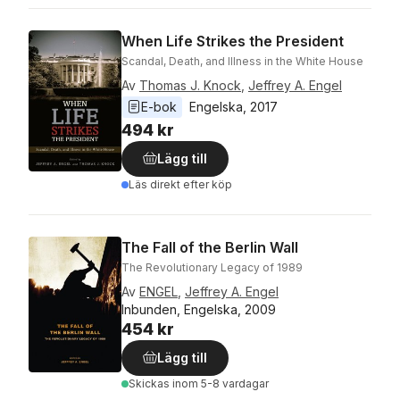
When Life Strikes the President
Scandal, Death, and Illness in the White House
Av
Thomas J. Knock
,
Jeffrey A. Engel
E-bok
Engelska
, 
2017
494 kr
Lägg till
Läs direkt efter köp
The Fall of the Berlin Wall
The Revolutionary Legacy of 1989
Av
ENGEL
,
Jeffrey A. Engel
Inbunden, Engelska, 2009
454 kr
Lägg till
Skickas
inom 5-8 vardagar