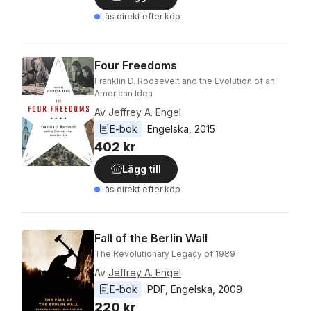
Läs direkt efter köp
Four Freedoms
Franklin D. Roosevelt and the Evolution of an
American Idea
Av
Jeffrey A. Engel
E-bok
Engelska
, 
2015
402 kr
Lägg till
Läs direkt efter köp
Fall of the Berlin Wall
The Revolutionary Legacy of 1989
Av
Jeffrey A. Engel
E-bok
PDF
, 
Engelska
, 
2009
220 kr