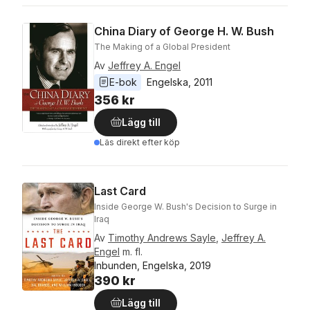
China Diary of George H. W. Bush
The Making of a Global President
Av
Jeffrey A. Engel
E-bok
Engelska
, 
2011
356 kr
Lägg till
Läs direkt efter köp
Last Card
Inside George W. Bush's Decision to Surge in
Iraq
Av
Timothy Andrews Sayle
,
Jeffrey A.
Engel
m. fl.
Inbunden, Engelska, 2019
390 kr
Lägg till