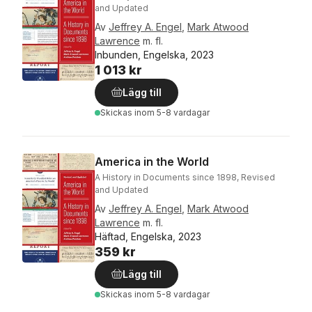
and Updated
Av
Jeffrey A. Engel
,
Mark Atwood
Lawrence
m. fl.
Inbunden, Engelska, 2023
1 013 kr
Lägg till
Skickas
inom 5-8 vardagar
America in the World
A History in Documents since 1898, Revised
and Updated
Av
Jeffrey A. Engel
,
Mark Atwood
Lawrence
m. fl.
Häftad, Engelska, 2023
359 kr
Lägg till
Skickas
inom 5-8 vardagar