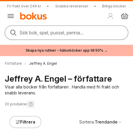
Fri frakt över 249 kr
•
Snabba leveranser
•
Billiga böcker
Sök bok, spel, pussel, penna...
Skapa nya rutiner – hälsoböcker upp till 50% →
Författare
Jeffrey A. Engel
Jeffrey A. Engel – författare
Visar alla böcker från författaren . Handla med fri frakt och
snabb leverans.
20
produkter
Filtrera
Sortera:
Trendande