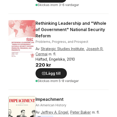
Skickas
inom 3-6 vardagar
Rethinking Leadership and "Whole
of Government" National Security
Reform
Problems, Progress, and Prospect
Av
Strategic Studies Institute
,
Joseph R.
Cermai
m. fl.
Häftad, Engelska, 2010
220 kr
Lägg till
Skickas
inom 5-8 vardagar
Impeachment
An American History
Av
Jeffrey A. Engel
,
Peter Baker
m. fl.