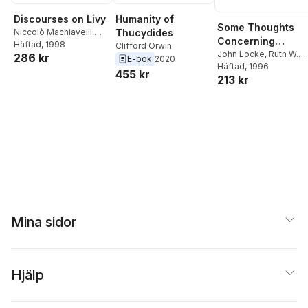
Humanity of
Discourses on Livy
Some Thoughts
Thucydides
Niccolò Machiavelli
,
Concerning
Harvey C. Mansfield
Häftad
, 1998
,
Clifford Orwin
Education and of
John Locke
,
Ruth W.
286 kr
Nathan Tarcov
E-bok
2020
Grant
Häftad
,
Nathan Tarcov
, 1996
the Conduct of th
455 kr
213 kr
Understanding
Mina sidor
Hjälp