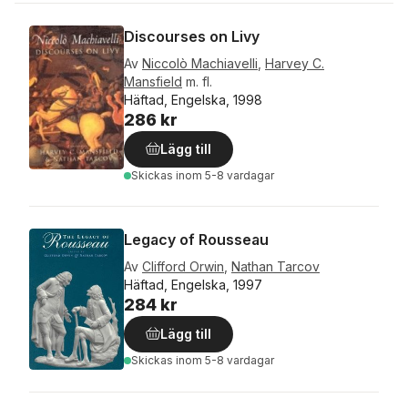
Discourses on Livy
Av
Niccolò Machiavelli
,
Harvey C.
Mansfield
m. fl.
Häftad, Engelska, 1998
286 kr
Lägg till
Skickas
inom 5-8 vardagar
Legacy of Rousseau
Av
Clifford Orwin
,
Nathan Tarcov
Häftad, Engelska, 1997
284 kr
Lägg till
Skickas
inom 5-8 vardagar