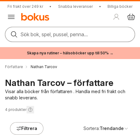
Fri frakt över 249 kr
•
Snabba leveranser
•
Billiga böcker
Sök bok, spel, pussel, penna...
Skapa nya rutiner – hälsoböcker upp till 50% →
Författare
Nathan Tarcov
Nathan Tarcov – författare
Visar alla böcker från författaren . Handla med fri frakt och
snabb leverans.
4
produkter
Filtrera
Sortera:
Trendande