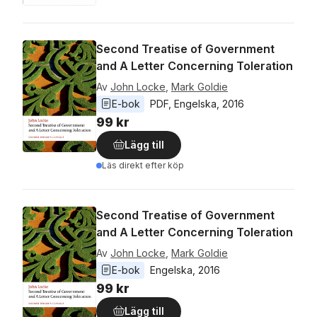
Second Treatise of Government
and A Letter Concerning Toleration
Av
John Locke
,
Mark Goldie
E-bok
PDF
, 
Engelska
, 
2016
99 kr
Lägg till
Läs direkt efter köp
Second Treatise of Government
and A Letter Concerning Toleration
Av
John Locke
,
Mark Goldie
E-bok
Engelska
, 
2016
99 kr
Lägg till