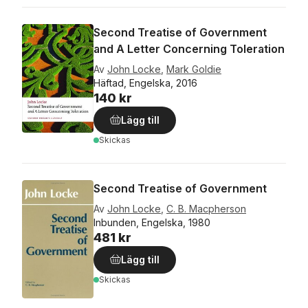
Second Treatise of Government
and A Letter Concerning Toleration
Av
John Locke
,
Mark Goldie
Häftad, Engelska, 2016
140 kr
Lägg till
Skickas
Second Treatise of Government
Av
John Locke
,
C. B. Macpherson
Inbunden, Engelska, 1980
481 kr
Lägg till
Skickas