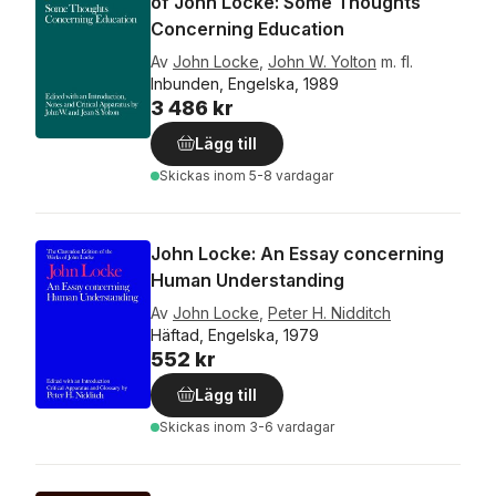
of John Locke: Some Thoughts
Concerning Education
Av
John Locke
,
John W. Yolton
m. fl.
Inbunden, Engelska, 1989
3 486 kr
Lägg till
Skickas
inom 5-8 vardagar
John Locke: An Essay concerning
Human Understanding
Av
John Locke
,
Peter H. Nidditch
Häftad, Engelska, 1979
552 kr
Lägg till
Skickas
inom 3-6 vardagar