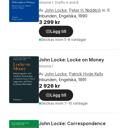
Volume I: Drafts A and B
Av
John Locke
,
Peter H. Nidditch
m. fl.
Inbunden, Engelska, 1990
3 299 kr
Lägg till
Skickas
inom 5-8 vardagar
John Locke: Locke on Money
Volume I
Av
John Locke
,
Patrick Hyde Kelly
Inbunden, Engelska, 1991
2 926 kr
Lägg till
Skickas
inom 7-10 vardagar
John Locke: Correspondence