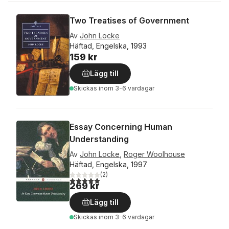
Two Treatises of Government
Av
John Locke
Häftad, Engelska, 1993
159 kr
Lägg till
Skickas
inom 3-6 vardagar
Essay Concerning Human
Understanding
Av
John Locke
,
Roger Woolhouse
Häftad, Engelska, 1997
(
2
)
5,0
utav 5 stjärnor. Totalt antal röster:
269 kr
Lägg till
Skickas
inom 3-6 vardagar