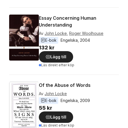
Essay Concerning Human
Understanding
Av
John Locke
,
Roger Woolhouse
E-bok
Engelska
, 
2004
132 kr
Lägg till
Läs direkt efter köp
Of the Abuse of Words
Av
John Locke
E-bok
Engelska
, 
2009
55 kr
Lägg till
Läs direkt efter köp