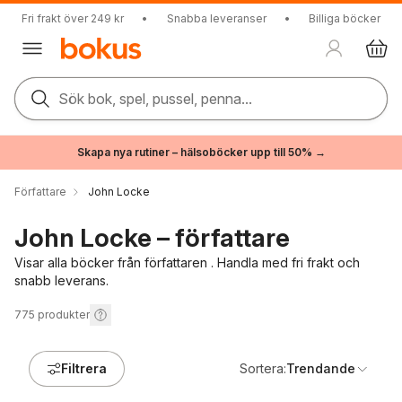
Fri frakt över 249 kr
•
Snabba leveranser
•
Billiga böcker
Sök bok, spel, pussel, penna...
Skapa nya rutiner – hälsoböcker upp till 50% →
Författare
John Locke
John Locke – författare
Visar alla böcker från författaren . Handla med fri frakt och
snabb leverans.
775
produkter
Filtrera
Sortera:
Trendande