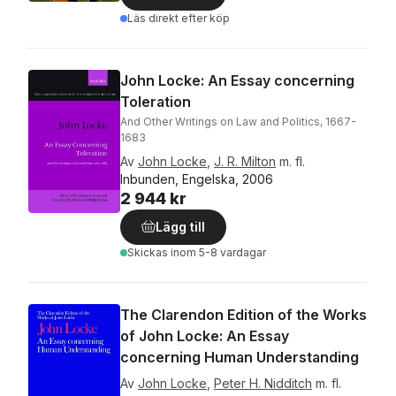
Läs direkt efter köp
John Locke: An Essay concerning
Toleration
And Other Writings on Law and Politics, 1667-
1683
Av
John Locke
,
J. R. Milton
m. fl.
Inbunden, Engelska, 2006
2 944 kr
Lägg till
Skickas
inom 5-8 vardagar
The Clarendon Edition of the Works
of John Locke: An Essay
concerning Human Understanding
Av
John Locke
,
Peter H. Nidditch
m. fl.