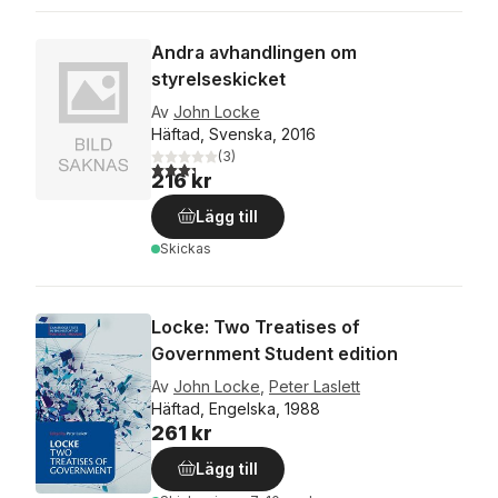
Andra avhandlingen om
styrelseskicket
Av
John Locke
Häftad, Svenska, 2016
(
3
)
3,3
utav 5 stjärnor. Totalt antal röster:
216 kr
Lägg till
Skickas
Locke: Two Treatises of
Government Student edition
Av
John Locke
,
Peter Laslett
Häftad, Engelska, 1988
261 kr
Lägg till