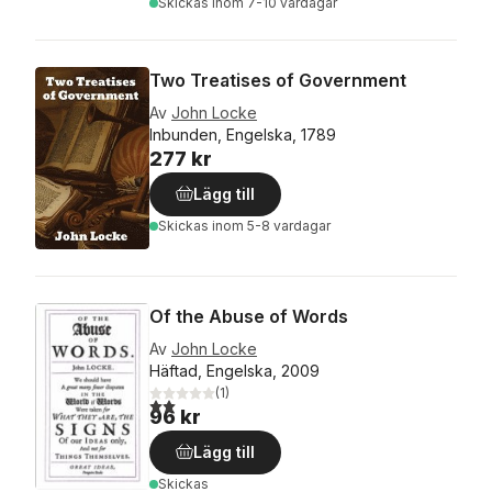
Skickas
inom 7-10 vardagar
Two Treatises of Government
Av
John Locke
Inbunden, Engelska, 1789
277 kr
Lägg till
Skickas
inom 5-8 vardagar
Of the Abuse of Words
Av
John Locke
Häftad, Engelska, 2009
(
1
)
2,0
utav 5 stjärnor. Totalt antal röster:
96 kr
Lägg till
Skickas