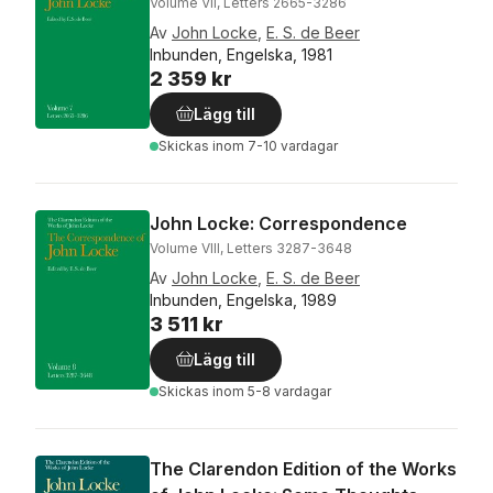
Volume VII, Letters 2665-3286
Av
John Locke
,
E. S. de Beer
Inbunden, Engelska, 1981
2 359 kr
Lägg till
Skickas
inom 7-10 vardagar
John Locke: Correspondence
Volume VIII, Letters 3287-3648
Av
John Locke
,
E. S. de Beer
Inbunden, Engelska, 1989
3 511 kr
Lägg till
Skickas
inom 5-8 vardagar
The Clarendon Edition of the Works