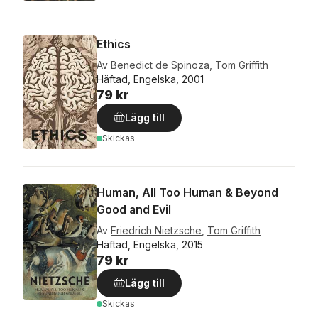
Ethics
Av
Benedict de Spinoza
,
Tom Griffith
Häftad, Engelska, 2001
79 kr
Lägg till
Skickas
Human, All Too Human & Beyond
Good and Evil
Av
Friedrich Nietzsche
,
Tom Griffith
Häftad, Engelska, 2015
79 kr
Lägg till
Skickas