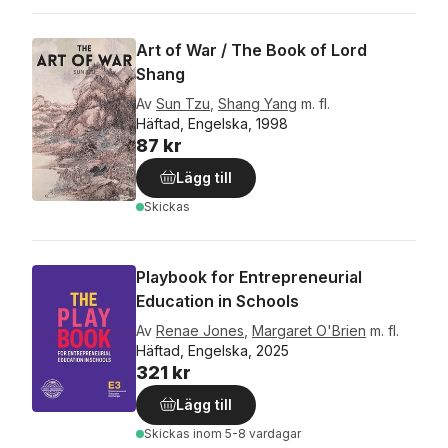
Art of War / The Book of Lord
Shang
Av
Sun Tzu
,
Shang Yang
m. fl.
Häftad, Engelska, 1998
87 kr
Lägg till
Skickas
Playbook for Entrepreneurial
Education in Schools
Av
Renae Jones
,
Margaret O'Brien
m. fl.
Häftad, Engelska, 2025
321 kr
Lägg till
Skickas
inom 5-8 vardagar