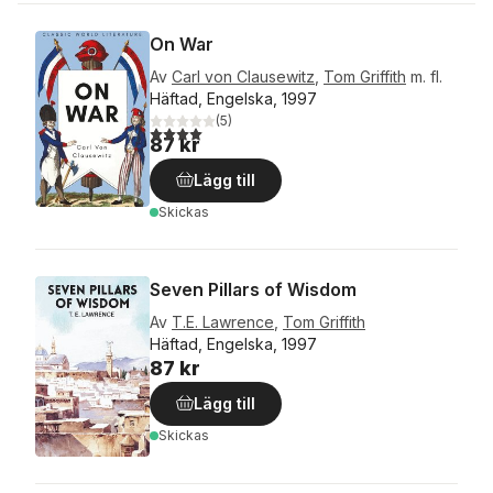
On War
Av
Carl von Clausewitz
,
Tom Griffith
m. fl.
Häftad, Engelska, 1997
(
5
)
4,0
utav 5 stjärnor. Totalt antal röster:
87 kr
Lägg till
Skickas
Seven Pillars of Wisdom
Av
T.E. Lawrence
,
Tom Griffith
Häftad, Engelska, 1997
87 kr
Lägg till
Skickas