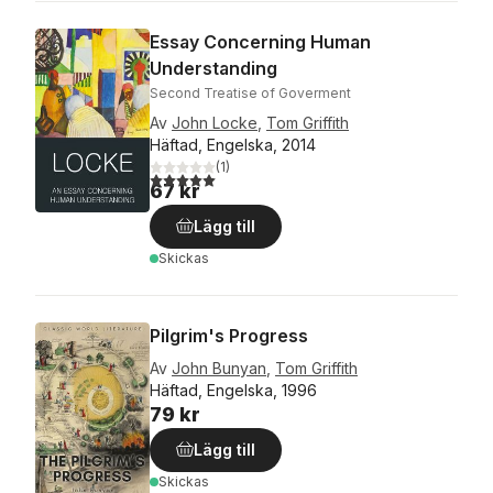
Essay Concerning Human
Understanding
Second Treatise of Goverment
Av
John Locke
,
Tom Griffith
Häftad, Engelska, 2014
(
1
)
5,0
utav 5 stjärnor. Totalt antal röster:
67 kr
Lägg till
Skickas
Pilgrim's Progress
Av
John Bunyan
,
Tom Griffith
Häftad, Engelska, 1996
79 kr
Lägg till
Skickas