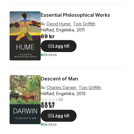
Essential Philosophical Works
Av
David Hume
,
Tom Griffith
Häftad, Engelska, 2011
69 kr
Lägg till
Skickas
Descent of Man
Av
Charles Darwin
,
Tom Griffith
Häftad, Engelska, 2013
(
2
)
4,0
utav 5 stjärnor. Totalt antal röster:
69 kr
Lägg till
Skickas