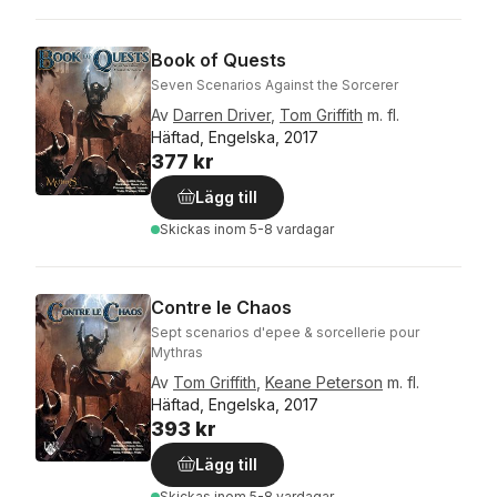
Book of Quests
Seven Scenarios Against the Sorcerer
Av
Darren Driver
,
Tom Griffith
m. fl.
Häftad, Engelska, 2017
377 kr
Lägg till
Skickas
inom 5-8 vardagar
Contre le Chaos
Sept scenarios d'epee & sorcellerie pour
Mythras
Av
Tom Griffith
,
Keane Peterson
m. fl.
Häftad, Engelska, 2017
393 kr
Lägg till
Skickas
inom 5-8 vardagar