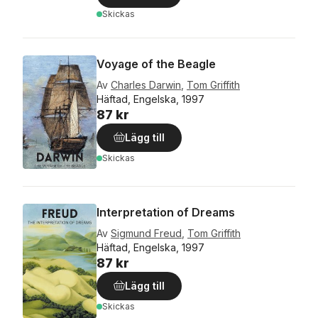
Skickas
Voyage of the Beagle
Av
Charles Darwin
,
Tom Griffith
Häftad, Engelska, 1997
87 kr
Lägg till
Skickas
Interpretation of Dreams
Av
Sigmund Freud
,
Tom Griffith
Häftad, Engelska, 1997
87 kr
Lägg till
Skickas