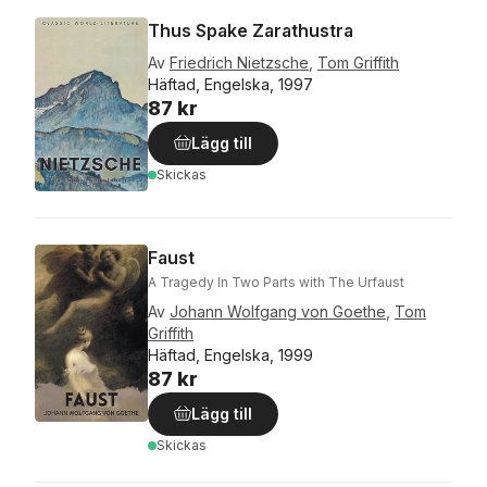
Thus Spake Zarathustra
Av
Friedrich Nietzsche
,
Tom Griffith
Häftad, Engelska, 1997
87 kr
Lägg till
Skickas
Faust
A Tragedy In Two Parts with The Urfaust
Av
Johann Wolfgang von Goethe
,
Tom
Griffith
Häftad, Engelska, 1999
87 kr
Lägg till
Skickas