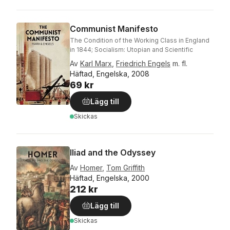
Communist Manifesto
The Condition of the Working Class in England
in 1844; Socialism: Utopian and Scientific
Av
Karl Marx
,
Friedrich Engels
m. fl.
Häftad, Engelska, 2008
69 kr
Lägg till
Skickas
Iliad and the Odyssey
Av
Homer
,
Tom Griffith
Häftad, Engelska, 2000
212 kr
Lägg till
Skickas