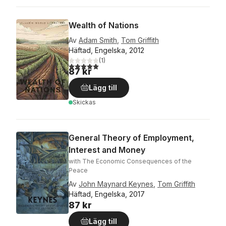
Wealth of Nations
Av
Adam Smith
,
Tom Griffith
Häftad, Engelska, 2012
(
1
)
5,0
utav 5 stjärnor. Totalt antal röster:
87 kr
Lägg till
Skickas
General Theory of Employment,
Interest and Money
with The Economic Consequences of the
Peace
Av
John Maynard Keynes
,
Tom Griffith
Häftad, Engelska, 2017
87 kr
Lägg till