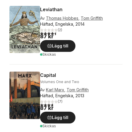
Leviathan
Av
Thomas Hobbes
,
Tom Griffith
Häftad, Engelska, 2014
(
2
)
4,5
utav 5 stjärnor. Totalt antal röster:
87 kr
Lägg till
Skickas
Capital
Volumes One and Two
Av
Karl Marx
,
Tom Griffith
Häftad, Engelska, 2013
(
7
)
3,7
utav 5 stjärnor. Totalt antal röster:
87 kr
Lägg till
Skickas