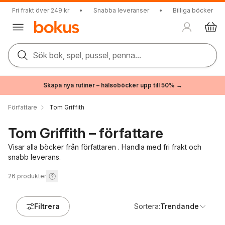
Fri frakt över 249 kr
•
Snabba leveranser
•
Billiga böcker
Sök bok, spel, pussel, penna...
Skapa nya rutiner – hälsoböcker upp till 50% →
Författare
Tom Griffith
Tom Griffith – författare
Visar alla böcker från författaren . Handla med fri frakt och
snabb leverans.
26
produkter
Filtrera
Sortera:
Trendande