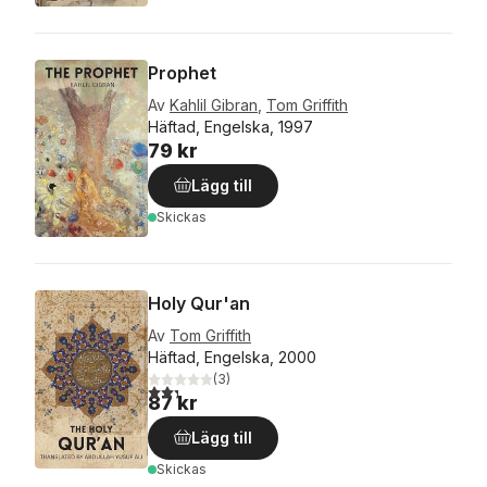
Prophet
Av
Kahlil Gibran
,
Tom Griffith
Häftad, Engelska, 1997
79 kr
Lägg till
Skickas
Holy Qur'an
Av
Tom Griffith
Häftad, Engelska, 2000
(
3
)
2,3
utav 5 stjärnor. Totalt antal röster:
87 kr
Lägg till
Skickas