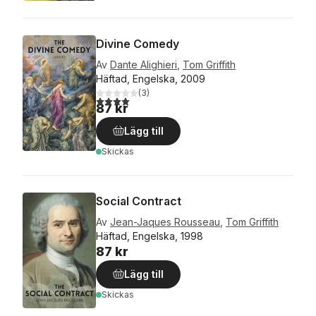
Divine Comedy
Av
Dante Alighieri
,
Tom Griffith
Häftad, Engelska, 2009
(
3
)
4,0
utav 5 stjärnor. Totalt antal röster:
87 kr
Lägg till
Skickas
Social Contract
Av
Jean-Jaques Rousseau
,
Tom Griffith
Häftad, Engelska, 1998
87 kr
Lägg till
Skickas