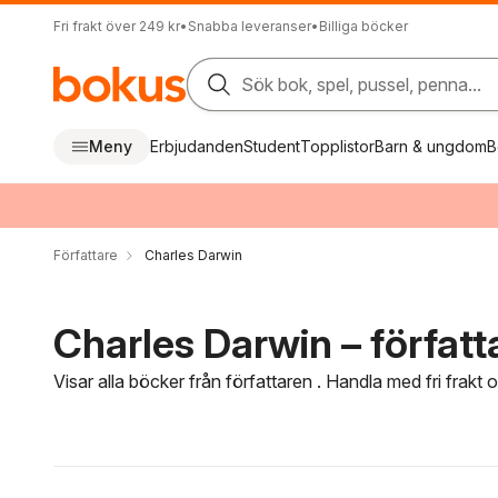
Fri frakt över 249 kr
•
Snabba leveranser
•
Billiga böcker
Sök bok, spel, pussel, penna...
Meny
Erbjudanden
Student
Topplistor
Barn & ungdom
B
Författare
Charles Darwin
Charles Darwin – författ
Visar alla böcker från författaren . Handla med fri frakt
Hoppa över filtreringsmeny