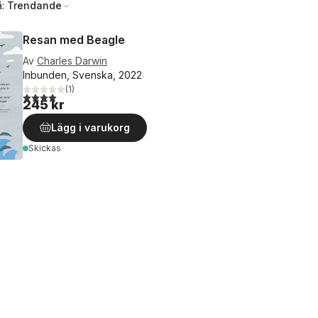
å:
Trendande
Resan med Beagle
Av
Charles Darwin
Inbunden, Svenska, 2022
(
1
)
4,0
utav 5 stjärnor. Totalt antal röster:
245 kr
Lägg i varukorg
Skickas