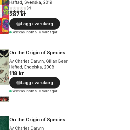
Häftad, Svenska, 2019
(
2
)
4,5
utav 5 stjärnor. Totalt antal röster:
287 kr
Lägg i varukorg
Skickas
inom 5-8 vardagar
On the Origin of Species
Av
Charles Darwin
,
Gillian Beer
Häftad, Engelska, 2008
118 kr
Lägg i varukorg
Skickas
inom 5-8 vardagar
On the Origin of Species
Av
Charles Darwin