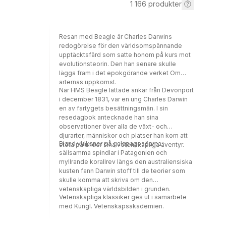
1 166
produkter
Resan med Beagle är Charles Darwins
redogörelse för den världsomspännande
upptäcktsfärd som satte honom på kurs mot
evolutionsteorin. Den han senare skulle
lägga fram i det epokgörande verket Om
arternas uppkomst.
När HMS Beagle lättade ankar från Devonport
i december 1831, var en ung Charles Darwin
en av fartygets besättningsmän. I sin
resedagbok antecknade han sina
observationer över alla de växt- och
djurarter, människor och platser han kom att
Bland vulkaner på galapagosöarna,
stöta på under sina vetenskapliga äventyr.
sällsamma spindlar i Patagonien och
myllrande korallrev längs den australiensiska
kusten fann Darwin stoff till de teorier som
skulle komma att skriva om den
vetenskapliga världsbilden i grunden.
Vetenskapliga klassiker ges ut i samarbete
med Kungl. Vetenskapsakademien.