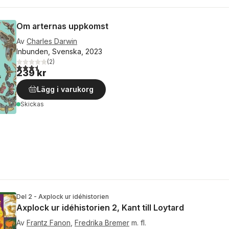
Om arternas uppkomst
Av
Charles Darwin
Inbunden, Svenska, 2023
(
2
)
3,5
utav 5 stjärnor. Totalt antal röster:
239 kr
Lägg i varukorg
Skickas
Del 2 - Axplock ur idéhistorien
Axplock ur idéhistorien 2, Kant till Loytard
Av
Frantz Fanon
,
Fredrika Bremer
m. fl.