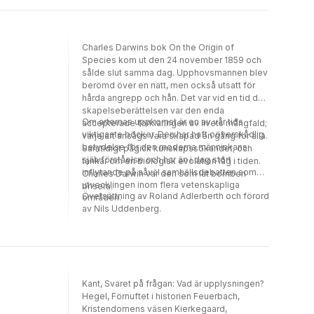
Charles Darwins bok On the Origin of
Species kom ut den 24 november 1859 och
sålde slut samma dag. Upphovsmannen blev
berömd över en natt, men också utsatt för
hårda angrepp och hån. Det var vid en tid då
skapelseberättelsen var den enda
Om arternas uppkomst är en av vår tids
accepterade förklaringen av livets mångfald;
viktigaste böcker. Den har haft oöverskådlig
varje art ansågs vara skapad en gång för alla.
betydelse för den moderna människans
Samtidigt pågick kunskapssökandet, och
självförståelse och har än i dag stort
tankar om en biologisk evolution låg i tiden.
inflytande på såväl samhällsdebatten som
Charles Darwin var den som lät bomben
utvecklingen inom flera vetenskapliga
brisera.
Översättning av Roland Adlerberth och förord
områden.
av Nils Uddenberg.
Kant, Svaret på frågan: Vad är upplysningen?
Hegel, Förnuftet i historien Feuerbach,
Kristendomens väsen Kierkegaard,