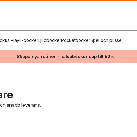
okus Play
E-böcker
Ljudböcker
Pocketböcker
Spel och pussel
Skapa nya rutiner – hälsoböcker upp till 50% →
are
 och snabb leverans.