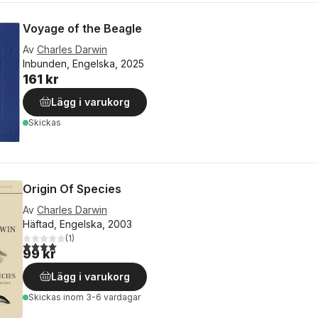
Voyage of the Beagle
Av
Charles Darwin
Inbunden, Engelska, 2025
161 kr
Lägg i varukorg
Skickas
Origin Of Species
Av
Charles Darwin
Häftad, Engelska, 2003
(
1
)
4,0
utav 5 stjärnor. Totalt antal röster:
99 kr
Lägg i varukorg
Skickas
inom 3-6 vardagar