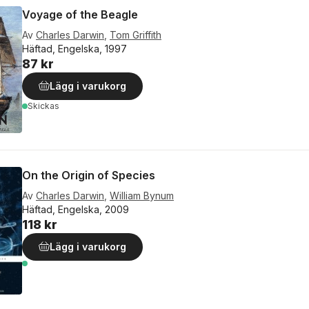
Voyage of the Beagle
Av
Charles Darwin
,
Tom Griffith
Häftad, Engelska, 1997
87 kr
Lägg i varukorg
Skickas
On the Origin of Species
Av
Charles Darwin
,
William Bynum
Häftad, Engelska, 2009
118 kr
Lägg i varukorg