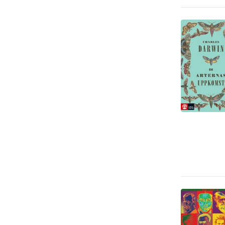
Deckare
1
Fantasy, SciFi och skräck
1
Kultur
1
Läromedel
1
Tecknade serier
1