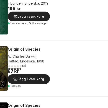
Inbunden, Engelska, 2019
195 kr
Lägg i varukorg
Skickas
inom 5-8 vardagar
Origin of Species
Av
Charles Darwin
Häftad, Engelska, 1998
(
3
)
4,7
utav 5 stjärnor. Totalt antal röster:
87 kr
Lägg i varukorg
Skickas
Origin of Species