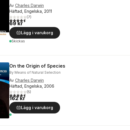
Av
Charles Darwin
Häftad, Engelska, 2011
(
7
)
4,6
utav 5 stjärnor. Totalt antal röster:
69 kr
Lägg i varukorg
Skickas
On the Origin of Species
By Means of Natural Selection
Av
Charles Darwin
Häftad, Engelska, 2006
(
5
)
4,6
utav 5 stjärnor. Totalt antal röster:
162 kr
Lägg i varukorg