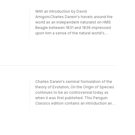
With an Introduction by David
Amigoni.Charles Darwin's travels around the
world as an independent naturalist on HMS
Beagle between 1831 and 1836 impressed
upon him a sense of the natural world's
beauty and sublimity which language could
barely capture. Words, he said, were
inadequate to convey to those who have not
visited the inter-tropical regions, the
sensation of delight which the mind
experiences'.Yet in a travel journal which
takes the reader from the coasts and
interiors of South America to South Sea
Charles Darwin's seminal formulation of the
Islands, Darwin's descriptive powers are
theory of Evolution, On the Origin of Species
constantly challenged, but never once
continues to be as controversial today as
overcome. In addition, The Voyage of the
when it was first published. This Penguin
Beagle displays Darwin's powerful,
Classics edition contains an introduction and
speculative mind at work, posing searching
notes by William Bynum, and features a
questions about the complex relation
cover designed by Damien Hirst.Written for a
between the Earth's structure, animal forms,
general readership, On the Origin of Species
anthropology and the origins of life itself.
sold out on the day of its publication and has
remained in print ever since. Instantly and