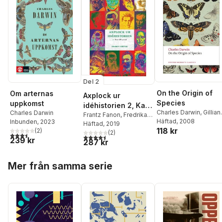
Del 2
On the Origin of
Om arternas
Axplock ur
Species
uppkomst
idéhistorien 2, Kant
Charles Darwin
,
Gillian
Charles Darwin
till Loytard
Frantz Fanon
,
Fredrika
Beer
Häftad
, 2008
Inbunden
, 2023
Bremer
Häftad
, 2019
,
Charles Darwin
,
118 kr
(
2
)
John Stuart Mill
(
2
)
,
3,5
utav 5 stjärnor. Totalt antal röster:
4,5
utav 5 stjärnor. Totalt antal röster:
239 kr
287 kr
Immanuel Kant
Hoppa över listan
Mer från samma serie