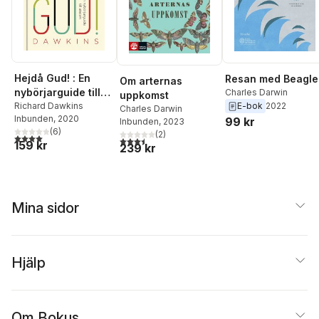
Hejdå Gud! : En
Resan med Beagle
Om arternas
nybörjarguide till
Charles Darwin
uppkomst
ateism
Richard Dawkins
E-bok
2022
Charles Darwin
Inbunden
, 2020
99 kr
Inbunden
, 2023
(
6
)
(
2
)
4,0
utav 5 stjärnor. Totalt antal röster:
3,5
utav 5 stjärnor. Totalt antal röster:
159 kr
239 kr
Mina sidor
Hjälp
Om Bokus