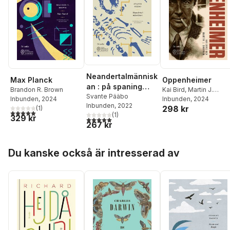
Neandertalmännisk
Max Planck
Oppenheimer
an : på spaning
Brandon R. Brown
Kai Bird
,
Martin J.
efter försvunna
Svante Pääbo
Inbunden
, 2024
Sherwin
Inbunden
, 2024
Inbunden
, 2022
gener
298 kr
(
1
)
5,0
utav 5 stjärnor. Totalt antal röster:
(
1
)
329 kr
5,0
utav 5 stjärnor. Totalt antal röster:
267 kr
Hoppa över listan
Du kanske också är intresserad av