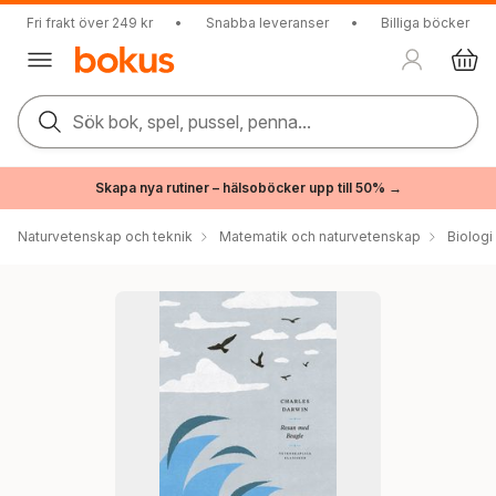
Fri frakt över 249 kr
•
Snabba leveranser
•
Billiga böcker
Sök bok, spel, pussel, penna...
Skapa nya rutiner – hälsoböcker upp till 50% →
Naturvetenskap och teknik
Matematik och naturvetenskap
Biologi