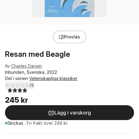
Provläs
Resan med Beagle
Av
Charles Darwin
Inbunden, Svenska, 2022
Del i serien
Vetenskapliga klassiker
(
1
)
4,0
utav 5 stjärnor. Totalt antal röster:
245 kr
Lägg i varukorg
Skickas
.
Fri frakt över 249 kr.