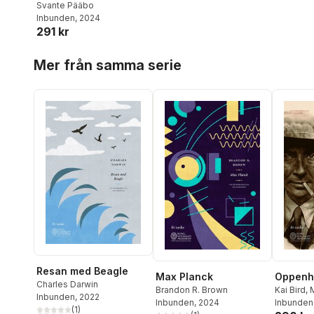
Svante Pääbo
Inbunden
, 2024
291 kr
Hoppa över listan
Mer från samma serie
Resan med Beagle
Max Planck
Oppenh
Charles Darwin
Brandon R. Brown
Kai Bird
,
M
Inbunden
, 2022
Inbunden
, 2024
Inbunden
(
1
)