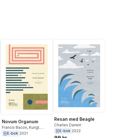
Resan med Beagle
Novum Organum
Charles Darwin
Francis Bacon
,
Kungl.
E-bok
2022
Vetenskapsakademien
E-bok
2021
99 kr