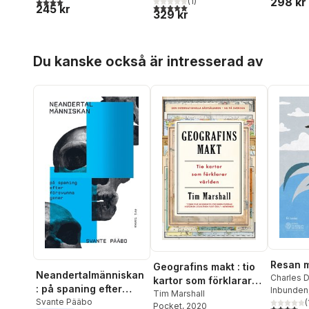
298 kr
4,0
utav 5 stjärnor. Totalt antal röster:
(
1
)
5,0
utav 5 stjärnor. Totalt antal röster:
245 kr
329 kr
Hoppa över listan
Du kanske också är intresserad av
Resan 
Geografins makt : tio
Neandertalmänniskan
Charles 
kartor som förklarar
: på spaning efter
Inbunden
världen
Tim Marshall
försvunna gener
Svante Pääbo
(
Pocket
, 2020
4,0
utav 5 