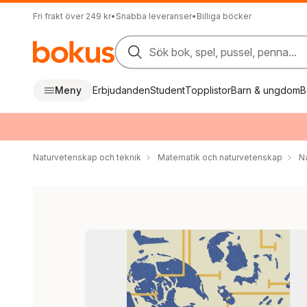
Fri frakt över 249 kr
•
Snabba leveranser
•
Billiga böcker
Sök bok, spel, pussel, penna...
Meny
Erbjudanden
Student
Topplistor
Barn & ungdom
B
Naturvetenskap och teknik
Matematik och naturvetenskap
N