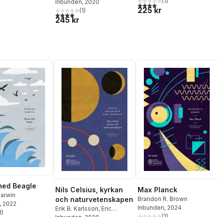
(
1
)
Stempels
Inbunden
, 2020
4,0
utav 5 stjärnor. Totalt ant
225 kr
(
1
)
4,0
utav 5 stjärnor. Totalt antal röster:
245 kr
med Beagle
Nils Celsius, kyrkan
Max Planck
Darwin
och naturvetenskapen
Brandon R. Brown
, 2022
Inbunden
, 2024
Erik B. Karlsson
,
Eric
1
)
stjärnor. Totalt antal röster:
(
1
)