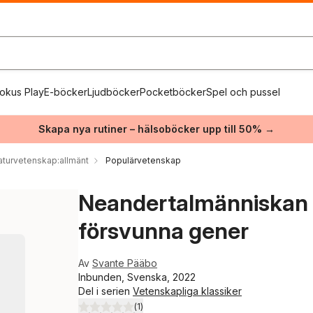
okus Play
E-böcker
Ljudböcker
Pocketböcker
Spel och pussel
Skapa nya rutiner – hälsoböcker upp till 50% →
aturvetenskap:allmänt
Populärvetenskap
Neandertalmänniskan :
försvunna gener
Av
Svante Pääbo
Inbunden, Svenska, 2022
Del i serien
Vetenskapliga klassiker
(
1
)
5,0
utav 5 stjärnor. Totalt antal röster: