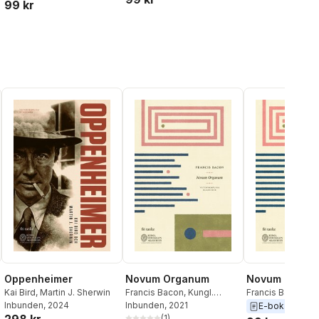
99 kr
al röster:
Oppenheimer
Novum Organum
Novum Organ
Kai Bird
,
Martin J. Sherwin
Francis Bacon
,
Kungl.
Francis Bacon
,
Ku
Inbunden
, 2024
Vetenskapsakademien
Inbunden
, 2021
Vetenskapsakad
E-bok
2021
(
1
)