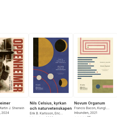
eimer
Nils Celsius, kyrkan
Novum Organum
artin J. Sherwin
och naturvetenskapen
Francis Bacon
,
Kungl.
, 2024
Vetenskapsakademien
Inbunden
, 2021
Erik B. Karlsson
,
Eric