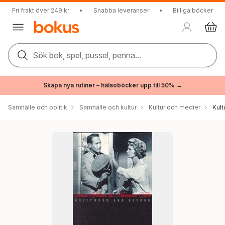
Fri frakt över 249 kr
•
Snabba leveranser
•
Billiga böcker
Sök bok, spel, pussel, penna...
Skapa nya rutiner – hälsoböcker upp till 50% →
Samhälle och politik
Samhälle och kultur
Kultur och medier
Kul