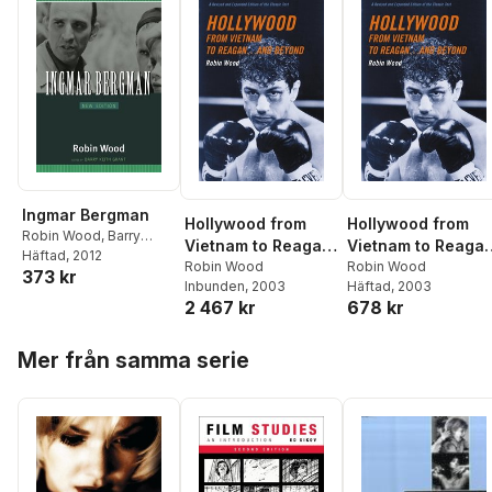
Ingmar Bergman
Hollywood from
Hollywood from
Robin Wood
,
Barry
Vietnam to Reagan
Vietnam to Reaga
Keith Grant
Häftad
, 2012
. . . and Beyond
Robin Wood
. . . and Beyond
Robin Wood
373 kr
Inbunden
, 2003
Häftad
, 2003
2 467 kr
678 kr
Hoppa över listan
Mer från samma serie