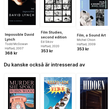
Film Studies,
Impossible David
Film, a Sound Art
second edition
Lynch
Michel Chion
Ed Sikov
Todd McGowan
Häftad
, 2009
Häftad
, 2020
Häftad
, 2007
353 kr
353 kr
368 kr
Hoppa över listan
Du kanske också är intresserad av