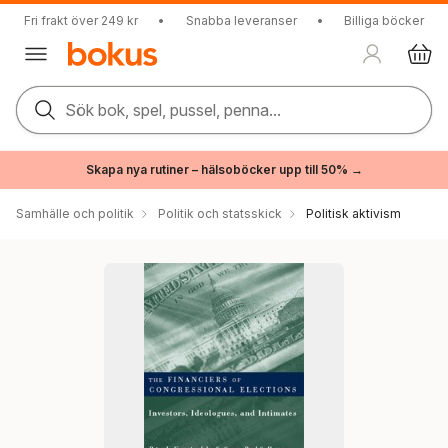
Fri frakt över 249 kr
•
Snabba leveranser
•
Billiga böcker
Sök bok, spel, pussel, penna...
Skapa nya rutiner – hälsoböcker upp till 50% →
Samhälle och politik
Politik och statsskick
Politisk aktivism