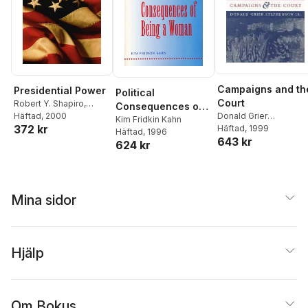
Campaigns and th
Presidential Power
Political
Court
Robert Y. Shapiro
,
Consequences of
Donald Grier
Martha Joynt Kumar
Häftad
, 2000
,
Being a Woman
Kim Fridkin Kahn
372 kr
Häftad
, 1999
Stephenson Jr.
Lawrence R. Jacobs
Häftad
, 1996
643 kr
624 kr
Mina sidor
Hjälp
Om Bokus