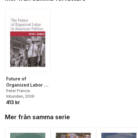
Future of
Organized Labor in
American Politics
Peter Francia
Inbunden
, 2006
413 kr
Hoppa över listan
Mer från samma serie