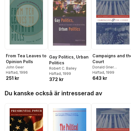
From Tea Leaves to
Campaigns and th
Gay Politics, Urban
Opinion Polls
Court
Politics
John Geer
Donald Grier
Robert C. Bailey
Häftad
, 1996
Häftad
, 1999
Stephenson Jr.
Häftad
, 1999
251 kr
643 kr
372 kr
Hoppa över listan
Du kanske också är intresserad av