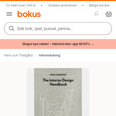
Fri frakt över 249 kr
•
Snabba leveranser
•
Billiga böcker
Sök bok, spel, pussel, penna...
Skapa nya rutiner – hälsoböcker upp till 50% →
Hem och Trädgård
Heminredning