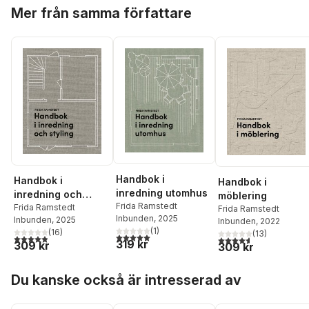
Hoppa över listan
Mer från samma författare
Handbok i
Handbok i
Handbok i
inredning utomhus
inredning och
möblering
Frida Ramstedt
styling
Frida Ramstedt
Frida Ramstedt
Inbunden
, 2025
Inbunden
, 2025
Inbunden
, 2022
(
1
)
(
16
)
(
13
)
5,0
utav 5 stjärnor. Totalt antal röster:
4,9
utav 5 stjärnor. Totalt antal röster:
4,6
utav 5 stjärnor. Tota
319 kr
309 kr
309 kr
Hoppa över listan
Du kanske också är intresserad av