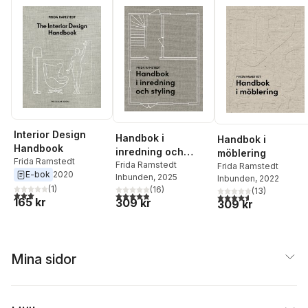
Interior Design
Handbok i
Handbok i
Handbook
inredning och
möblering
Frida Ramstedt
styling
Frida Ramstedt
Frida Ramstedt
E-bok
2020
Inbunden
, 2025
Inbunden
, 2022
(
1
)
(
16
)
(
13
)
3,0
utav 5 stjärnor. Totalt antal röster:
4,9
utav 5 stjärnor. Totalt antal röster:
4,6
utav 5 stjärnor. Tota
165 kr
309 kr
309 kr
Mina sidor