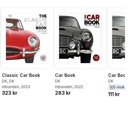
Classic Car Book
Car Book
Car Book
DK
,
DK
DK
DK
Inbunden
, 2023
Inbunden
, 2022
E-bok
2022
323 kr
283 kr
111 kr