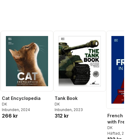
Cat Encyclopedia
Tank Book
DK
DK
Inbunden
, 2024
Inbunden
, 2023
266 kr
312 kr
French in 3 M
with Free Aud
al röster:
DK
Häftad
, 2022