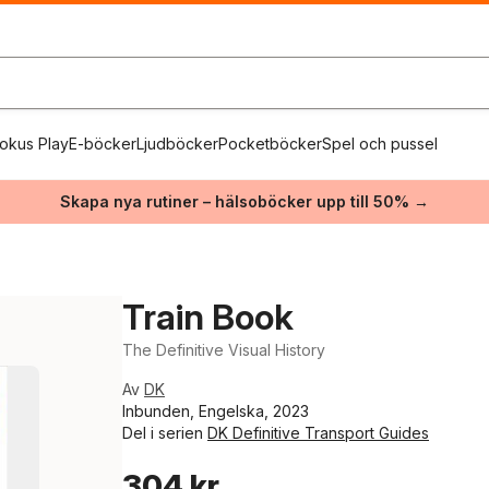
okus Play
E-böcker
Ljudböcker
Pocketböcker
Spel och pussel
Skapa nya rutiner – hälsoböcker upp till 50% →
Train Book
The Definitive Visual History
Av
DK
Inbunden, Engelska, 2023
Del i serien
DK Definitive Transport Guides
304 kr