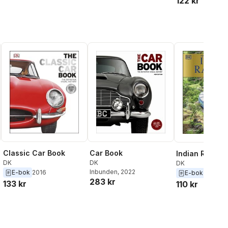
122 kr
Classic Car Book
Car Book
Indian Railwa
DK
DK
DK
Inbunden
, 2022
E-bok
2016
E-bok
2020
283 kr
133 kr
110 kr