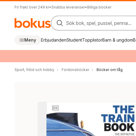
Fri frakt över 249 kr
•
Snabba leveranser
•
Billiga böcker
Sök bok, spel, pussel, penna...
Meny
Erbjudanden
Student
Topplistor
Barn & ungdom
B
Sport, fritid och hobby
Fordonsböcker
Böcker om tåg