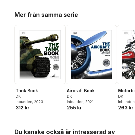
Hoppa över listan
Mer från samma serie
Tank Book
Aircraft Book
Motorbi
DK
DK
DK
Inbunden
, 2023
Inbunden
, 2021
Inbunden
312 kr
255 kr
263 kr
Hoppa över listan
Du kanske också är intresserad av