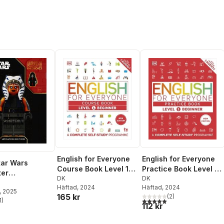
English for Everyone
English for Everyone
ar Wars
Practice Book Level 1
Course Book Level 1
ter
Beginner
DK
Beginner
DK
pedia Updated
Häftad
, 2024
Häftad
, 2024
, 2025
165 kr
(
2
)
5,0
utav 5 stjärnor. Totalt ant
1
)
stjärnor. Totalt antal röster:
112 kr