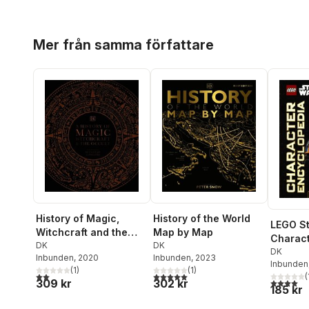
Hoppa över listan
Mer från samma författare
History of Magic,
History of the World
LEGO St
Witchcraft and the
Map by Map
Charac
Occult
DK
DK
Encyclo
DK
Inbunden
, 2020
Inbunden
, 2023
Inbunden
Edition
(
1
)
(
1
)
2,0
utav 5 stjärnor. Totalt antal röster:
5,0
utav 5 stjärnor. Totalt antal röster:
(
4,0
utav 5 
309 kr
302 kr
185 kr