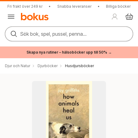
Fri frakt över 249 kr
•
Snabba leveranser
•
Billiga böcker
Sök bok, spel, pussel, penna...
Skapa nya rutiner – hälsoböcker upp till 50% →
Djur och Natur
Djurböcker
Husdjursböcker