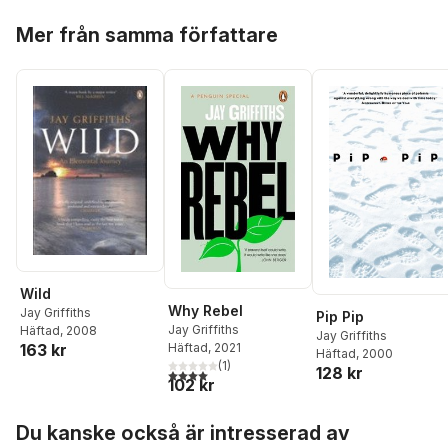
Hoppa över listan
Mer från samma författare
Wild
Why Rebel
Jay Griffiths
Pip Pip
Jay Griffiths
Häftad
, 2008
Jay Griffiths
163 kr
Häftad
, 2021
Häftad
, 2000
(
1
)
128 kr
4,0
utav 5 stjärnor. Totalt antal röster:
102 kr
Hoppa över listan
Du kanske också är intresserad av