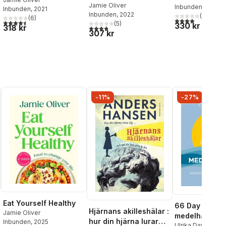
Jamie Oliver
Inbunden
, 2019
Inbunden
, 2021
Inbunden
, 2022
(
1
)
(
6
)
4,0
utav 5 stjärnor
4,5
utav 5 stjärnor. Totalt antal röster:
(
5
)
330 kr
318 kr
3,8
utav 5 stjärnor. Totalt antal röster:
307 kr
al röster:
-11%
-27%
Eat Yourself Healthy
66 Day Chall
Hjärnans akilleshälar :
Jamie Oliver
medelhavsma
hur din hjärna lurar
Inbunden
, 2025
Ulrika Davidsson