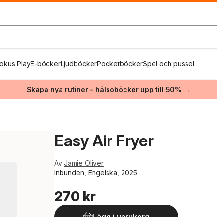
okus Play
E-böcker
Ljudböcker
Pocketböcker
Spel och pussel
Skapa nya rutiner – hälsoböcker upp till 50% →
Easy Air Fryer
Av
Jamie Oliver
Inbunden, Engelska, 2025
270 kr
Lägg i varukorg