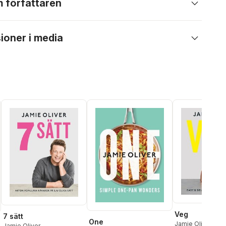
 författaren
ioner i media
Veg
7 sätt
One
Jamie Oliver
Jamie Oliver