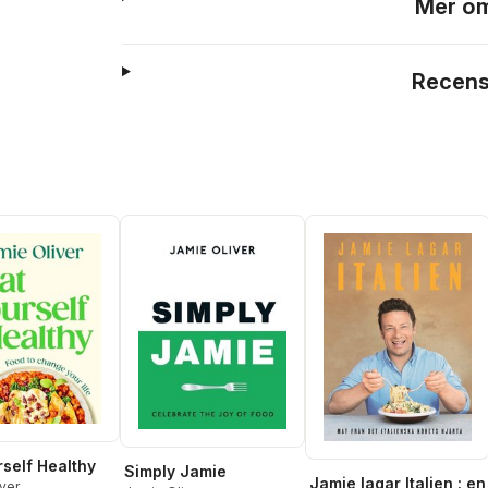
Mer om
Recens
rself Healthy
Simply Jamie
Jamie lagar Italien : en
ver