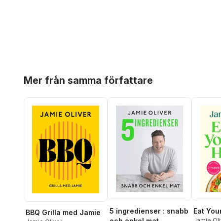
Hoppa över listan
Mer från samma författare
Eat You
5 ingredienser : snabb
BBQ Grilla med Jamie
Jamie Oli
och enkel mat