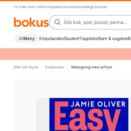
Fri frakt över 249 kr
•
Snabba leveranser
•
Billiga böcker
Sök bok, spel, pussel, penna...
Meny
Erbjudanden
Student
Topplistor
Barn & ungdom
B
Mat och dryck
Kokböcker
Matlagning med airfryer