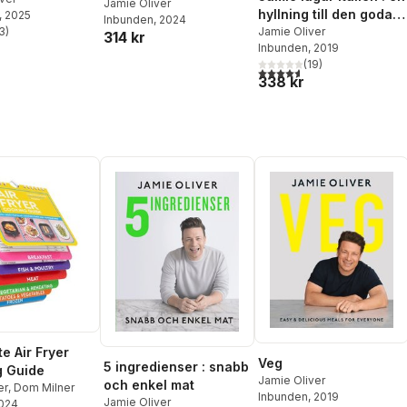
Jamie Oliver
hyllning till den goda
, 2025
Inbunden
, 2024
3
)
italienska maten
Jamie Oliver
314 kr
stjärnor. Totalt antal röster:
Inbunden
, 2019
(
19
)
4,6
utav 5 stjärnor. Totalt ant
338 kr
e Air Fryer
Veg
5 ingredienser : snabb
g Guide
Jamie Oliver
och enkel mat
er
,
Dom Milner
Inbunden
, 2019
Jamie Oliver
2024