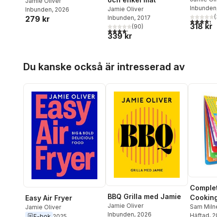
Jamie Oliver
Inbunden
Jamie Oliver
Inbunden
, 2026
(
279 kr
Inbunden
, 2017
4,3
utav 5 
318 kr
(
90
)
4,2
utav 5 stjärnor. Totalt antal röster:
339 kr
Hoppa över listan
Du kanske också är intresserad av
Complet
BBQ Grilla med Jamie
Cookin
Easy Air Fryer
Jamie Oliver
Sam Miln
Jamie Oliver
Inbunden
, 2026
Häftad
, 
E-bok
2025