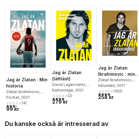
Jag är Zlatan
Jag är Zlatan
Ibrahimovic : min
(lättläst)
Jag är Zlatan : Min
historia
Zlatan Ibrahimovic
,
David Lagercrantz
,
historia
David Lagercrantz
Inbunden
, 2011
Zlatan Ibrahimovic
Kartonnage
, 2021
(
192
)
Zlatan Ibrahimovic
,
3,9
utav 5 stjärnor. Tota
(
2
)
258 kr
David Lagercrantz
Pocket
, 2021
4,0
utav 5 stjärnor. Totalt antal röster:
279 kr
(
4
)
3,3
utav 5 stjärnor. Totalt antal röster:
99 kr
Hoppa över listan
Du kanske också är intresserad av