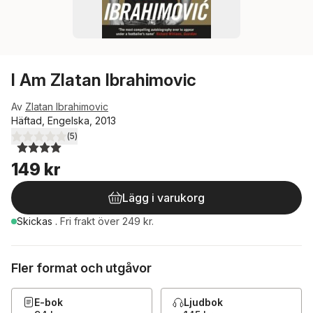
I Am Zlatan Ibrahimovic
Av
Zlatan Ibrahimovic
Häftad, Engelska, 2013
(
5
)
4,0
utav 5 stjärnor. Totalt antal röster:
149 kr
Lägg i varukorg
Skickas
.
Fri frakt över 249 kr.
Fler format och utgåvor
E-bok
Ljudbok