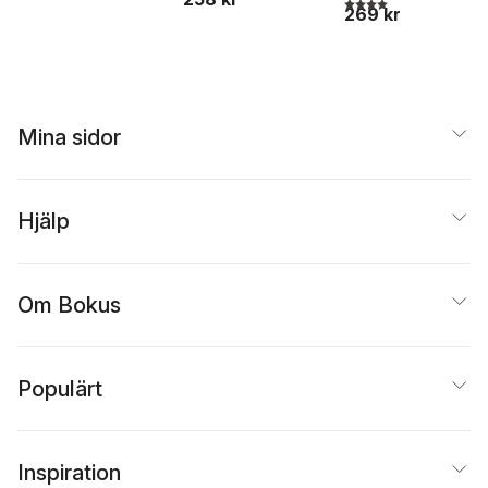
4,0
utav 5 stjärnor. Tota
269 kr
Mina sidor
Hjälp
Om Bokus
Populärt
Inspiration