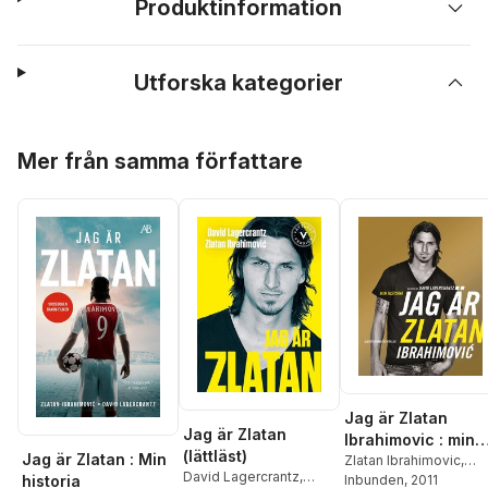
Produktinformation
Utforska kategorier
Hoppa över listan
Mer från samma författare
Jag är Zlatan
Jag är Zlatan
Ibrahimovic : min
(lättläst)
Jag är Zlatan : Min
historia
Zlatan Ibrahimovic
,
David Lagercrantz
,
historia
David Lagercrantz
Inbunden
, 2011