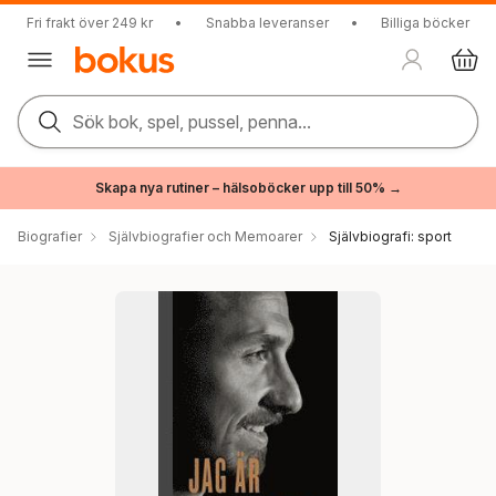
Fri frakt över 249 kr
•
Snabba leveranser
•
Billiga böcker
Sök bok, spel, pussel, penna...
Skapa nya rutiner – hälsoböcker upp till 50% →
Biografier
Självbiografier och Memoarer
Självbiografi: sport