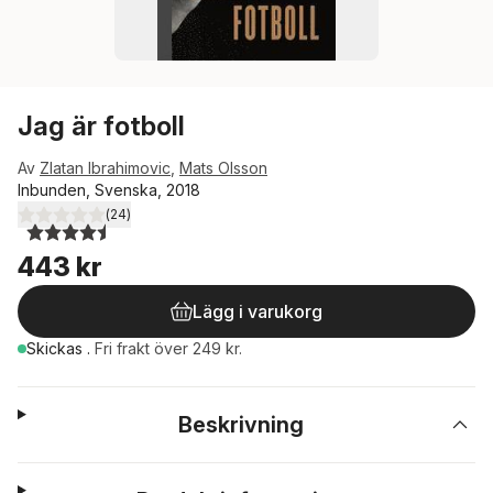
Jag är fotboll
Av
Zlatan Ibrahimovic
,
Mats Olsson
Inbunden, Svenska, 2018
(
24
)
4,5
utav 5 stjärnor. Totalt antal röster:
443 kr
Lägg i varukorg
Skickas
.
Fri frakt över 249 kr.
Beskrivning