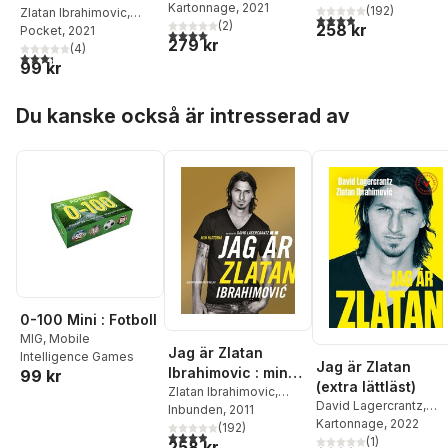
Zlatan Ibrahimovic
Kartonnage
, 2021
(
192
)
Zlatan Ibrahimovic
,
3,9
utav 5 stjärnor. Tota
(
2
)
258 kr
David Lagercrantz
Pocket
, 2021
4,0
utav 5 stjärnor. Totalt antal röster:
279 kr
(
4
)
3,3
utav 5 stjärnor. Totalt antal röster:
99 kr
Hoppa över listan
Du kanske också är intresserad av
0-100 Mini : Fotboll
MIG, Mobile
Jag är Zlatan
Intelligence Games
Jag är Zlatan
Ibrahimovic : min
99 kr
(extra lättläst)
historia
Zlatan Ibrahimovic
,
David Lagercrantz
,
David Lagercrantz
Inbunden
, 2011
Zlatan Ibrahimovic
Kartonnage
, 2022
(
192
)
3,9
utav 5 stjärnor. Totalt antal röster:
(
1
)
258 kr