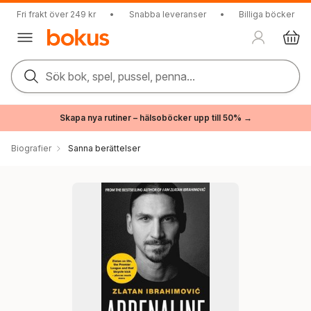
Fri frakt över 249 kr
•
Snabba leveranser
•
Billiga böcker
Sök bok, spel, pussel, penna...
Skapa nya rutiner – hälsoböcker upp till 50% →
Biografier
Sanna berättelser