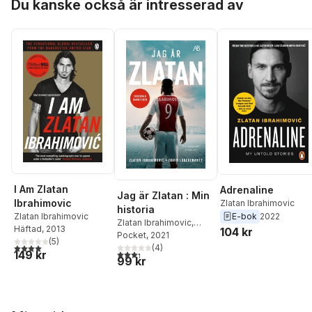
Du kanske också är intresserad av
I Am Zlatan
Adrenaline
Jag är Zlatan : Min
Ibrahimovic
Zlatan Ibrahimovic
historia
E-bok
2022
Zlatan Ibrahimovic
Zlatan Ibrahimovic
,
Häftad
, 2013
104 kr
David Lagercrantz
Pocket
, 2021
(
5
)
4,0
utav 5 stjärnor. Totalt antal röster:
(
4
)
3,3
utav 5 stjärnor. Totalt antal röster:
149 kr
99 kr