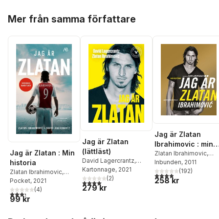
Hoppa över listan
Mer från samma författare
Jag är Zlatan
Jag är Zlatan
Ibrahimovic : min
(lättläst)
Jag är Zlatan : Min
historia
Zlatan Ibrahimovic
,
David Lagercrantz
,
historia
David Lagercrantz
Inbunden
, 2011
Zlatan Ibrahimovic
Kartonnage
, 2021
(
192
)
Zlatan Ibrahimovic
,
3,9
utav 5 stjärnor. Tota
(
2
)
258 kr
David Lagercrantz
Pocket
, 2021
4,0
utav 5 stjärnor. Totalt antal röster:
279 kr
(
4
)
3,3
utav 5 stjärnor. Totalt antal röster:
99 kr
Hoppa över listan