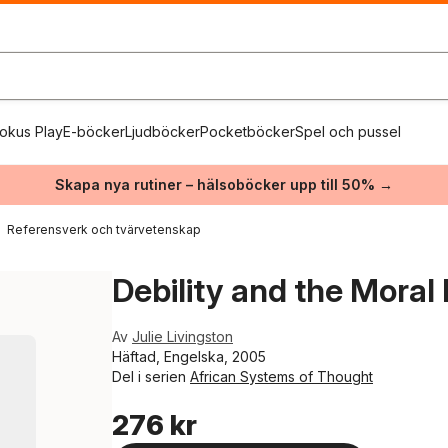
okus Play
E-böcker
Ljudböcker
Pocketböcker
Spel och pussel
Skapa nya rutiner – hälsoböcker upp till 50% →
Referensverk och tvärvetenskap
Debility and the Moral
Av
Julie Livingston
Häftad, Engelska, 2005
Del i serien
African Systems of Thought
276 kr