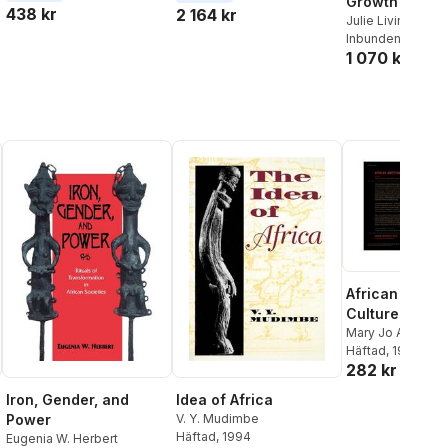
Growth
438 kr
2 164 kr
Julie Livingston
Inbunden
, 2019
1 070 kr
African Materi
Culture
Mary Jo Arnoldi
Häftad
, 1996
282 kr
Iron, Gender, and
Idea of Africa
Power
V. Y. Mudimbe
Häftad
, 1994
Eugenia W. Herbert