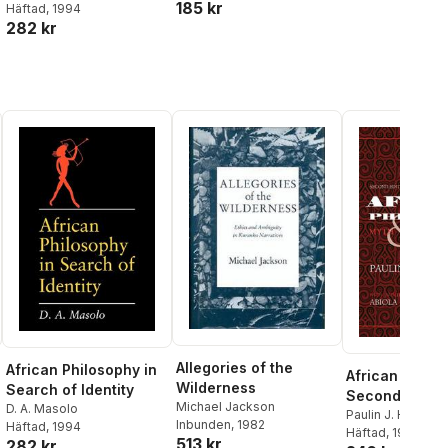
185 kr
Häftad
, 1994
282 kr
Allegories of the
African Philosophy in
African Philos
Wilderness
Search of Identity
Second Editio
Michael Jackson
D. A. Masolo
Paulin J. HOUNT
Inbunden
, 1982
Häftad
, 1994
Häftad
, 1996
513 kr
282 kr