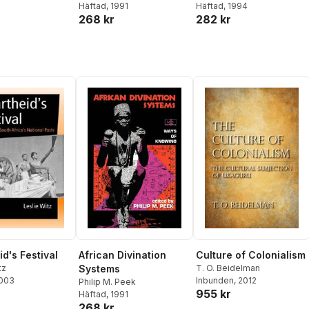
Häftad
, 1991
Häftad
, 1994
268 kr
282 kr
d's Festival
African Divination
Culture of Colonialism
tz
Systems
T. O. Beidelman
2003
Inbunden
, 2012
Philip M. Peek
955 kr
Häftad
, 1991
268 kr