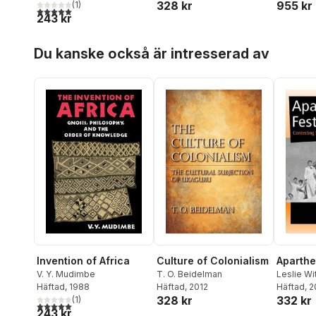
328 kr
955 kr
(
1
)
5,0
utav 5 stjärnor. Totalt antal röster:
243 kr
Hoppa över listan
Du kanske också är intresserad av
Aparthei
Invention of Africa
Culture of Colonialism
Leslie Wi
V. Y. Mudimbe
T. O. Beidelman
Häftad
, 
Häftad
, 1988
Häftad
, 2012
332 kr
328 kr
(
1
)
5,0
utav 5 stjärnor. Totalt antal röster:
243 kr