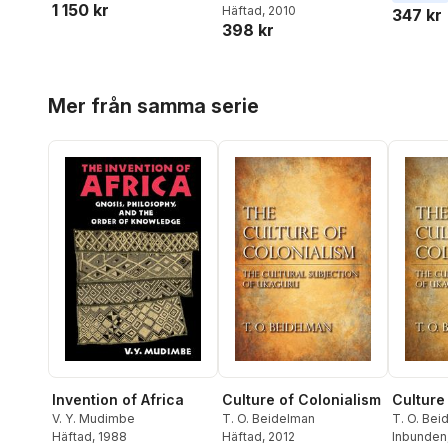
1 150 kr
Livingston
Häftad
, 2010
,
Steven Epstein
,
347 kr
398 kr
Robert Aronowitz
Hoppa över listan
Mer från samma serie
Invention of Africa
Culture of Colonialism
Culture
V. Y. Mudimbe
T. O. Beidelman
T. O. Bei
Häftad
, 1988
Häftad
, 2012
Inbunden