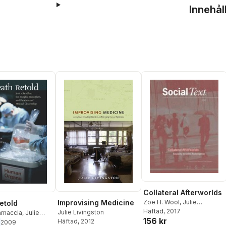
Innehål
Collateral Afterworlds
Zoë H. Wool
,
Julie
Improvising Medicine
etold
Livingston
Häftad
, 2017
Julie Livingston
arnaccia
,
Julie
156 kr
Häftad
, 2012
n
,
Keith Wailoo
2009