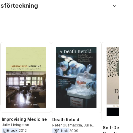
lsförteckning
Improvising Medicine
Death Retold
Julie Livingston
Peter Guarnaccia
,
Julie
Self-Devourin
Livingston
,
Keith Wailoo
E-bok
2012
E-bok
2009