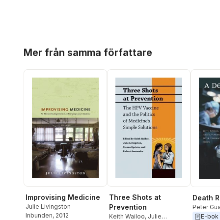
Hoppa över listan
Mer från samma författare
Three Shots at
Improvising Medicine
Death R
Prevention
Julie Livingston
Peter Gu
Inbunden
, 2012
Livingsto
Keith Wailoo
,
Julie
E-bok