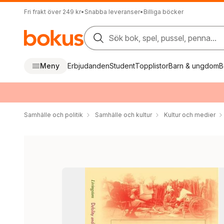
Fri frakt över 249 kr
•
Snabba leveranser
•
Billiga böcker
Sök bok, spel, pussel, penna...
Meny
Erbjudanden
Student
Topplistor
Barn & ungdom
B
Samhälle och politik
Samhälle och kultur
Kultur och medier