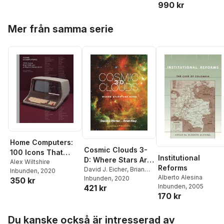
990 kr
Hoppa över listan
Mer från samma serie
Home Computers:
Cosmic Clouds 3-
100 Icons That
Institutional
D: Where Stars Are
Defined a Digital
Alex Wiltshire
Reforms
Born
David J. Eicher
,
Brian
Inbunden
, 2020
Generation
Alberto Alesina
May
Inbunden
, 2020
350 kr
Inbunden
, 2005
421 kr
170 kr
Hoppa över listan
Du kanske också är intresserad av