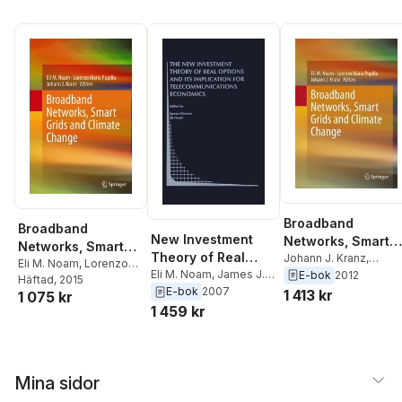
Broadband
Broadband
New Investment
Networks, Smart
Networks, Smart
Theory of Real
Grids and Climate
Johann J. Kranz
,
Grids and Climate
Eli M. Noam
,
Lorenzo
Lorenzo Maria Pupillo
,
Options and its
Eli M. Noam
,
James J.
E-bok
2012
Change
Maria Pupillo
Häftad
, 2015
,
Johann J.
Change
Eli M. Noam
Alleman
E-bok
2007
Implication for
1 413 kr
1 075 kr
Kranz
1 459 kr
Telecommunication
s Economics
Mina sidor