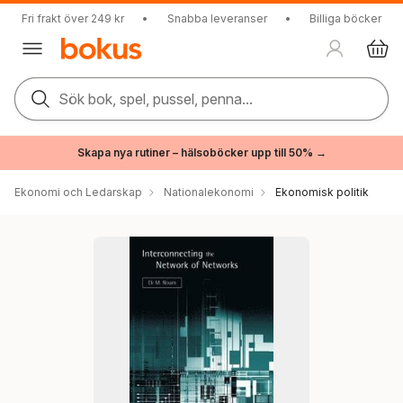
Fri frakt över 249 kr
•
Snabba leveranser
•
Billiga böcker
Sök bok, spel, pussel, penna...
Skapa nya rutiner – hälsoböcker upp till 50% →
Ekonomi och Ledarskap
Nationalekonomi
Ekonomisk politik