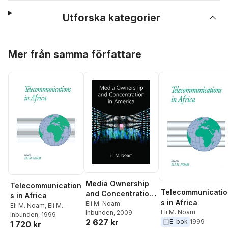
Utforska kategorier
Hoppa över listan
Mer från samma författare
Media Ownership
Telecommunication
Telecommunicatio
and Concentration
s in Africa
s in Africa
in America
Eli M. Noam
Eli M. Noam
,
Eli M.
Eli M. Noam
Inbunden
, 2009
Noam
Inbunden
, 1999
2 627 kr
E-bok
1999
1 720 kr