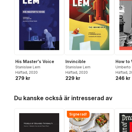
His Master's Voice
Invincible
How to 
Stanislaw Lem
Stanislaw Lem
Umberto 
Häftad
, 2020
Häftad
, 2020
Häftad
, 
279 kr
229 kr
246 kr
Hoppa över listan
Du kanske också är intresserad av
Signerad!