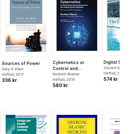
Digital Sublim
Cybernetics or
Sources of Power
Vincent Mosco
Control and
Gary A. Klein
Häftad
, 2005
Communication in the
Norbert Wiener
Häftad
, 2017
574 kr
336 kr
Häftad
, 2019
Animal and the
580 kr
Machine