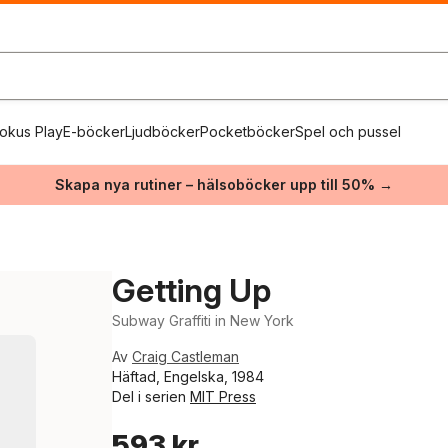
okus Play
E-böcker
Ljudböcker
Pocketböcker
Spel och pussel
Skapa nya rutiner – hälsoböcker upp till 50% →
Getting Up
Subway Graffiti in New York
Av
Craig Castleman
Häftad, Engelska, 1984
Del i serien
MIT Press
593 kr