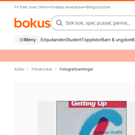
Fri frakt över 249 kr
•
Snabba leveranser
•
Billiga böcker
Sök bok, spel, pussel, penna...
Meny
Erbjudanden
Student
Topplistor
Barn & ungdom
B
Kultur
Fotoböcker
Fotografisamlingar