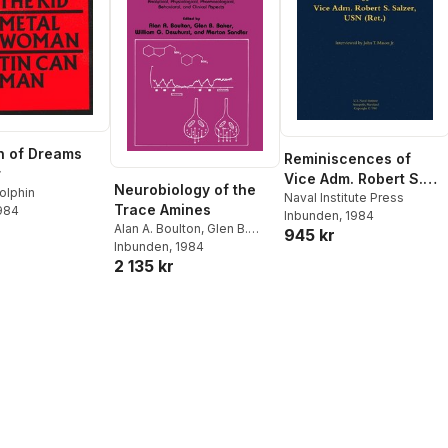
n of Dreams
Reminiscences of
r
Vice Adm. Robert S.
Neurobiology of the
olphin
Salzer, USN (Ret.)
Naval Institute Press
Trace Amines
1984
Inbunden
, 1984
Alan A. Boulton
,
Glen B.
945 kr
Baker
Inbunden
,
William G. Dewhurst
, 1984
,
2 135 kr
Merton Sandler