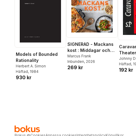
SIGNERAD - Mackans
Carava
kost : Middagar och
Theate
Models of Bounded
matlådor
Marcus Frank
Johnny D
Rationality
Inbunden
, 2026
Häftad
, 
Herbert A. Simon
269 kr
192 kr
Häftad
, 1984
930 kr
Bokus
@
Cookies
Anpassa cookies
Integritetspolicy
Köpvillkor