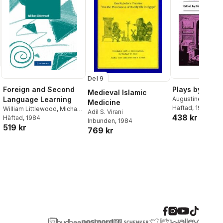
Del 9
Foreign and Second
Plays by Augus
Medieval Islamic
Language Learning
Augustine Daly
,
D
Medicine
Wilmeth
Häftad
, 1984
,
Rosemar
William Littlewood
,
Michael
Adil S. Virani
438 kr
Swan
Häftad
, 1984
Inbunden
, 1984
519 kr
769 kr