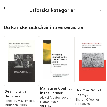
Utforska kategorier
Hoppa över listan
Du kanske också är intresserad av
Managing Conflict
Our Own Worst
Dealing with
in the Former
Enemy?
Dictators
Soviet Union
Alexei Arbatov
,
Abram
Sharon K. Weiner
Ernest R. May
,
Philip D.
Chayes
Häftad
, 1997
,
Antonia
Häftad
, 2011
Zelikow
Inbunden
, 2006
108 kr
Handler Chayes
,
Lara