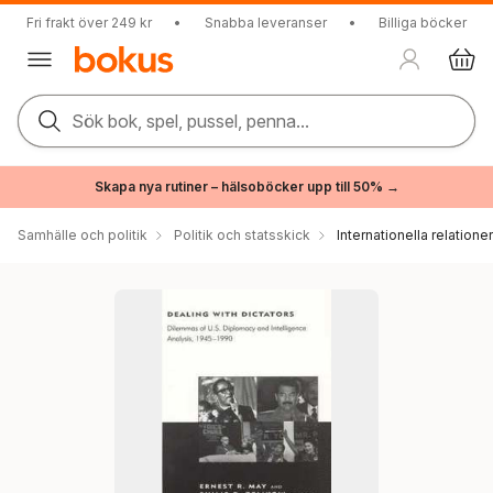
Fri frakt över 249 kr
•
Snabba leveranser
•
Billiga böcker
Sök bok, spel, pussel, penna...
Skapa nya rutiner – hälsoböcker upp till 50% →
Samhälle och politik
Politik och statsskick
Internationella relationer