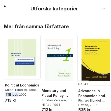
Utforska kategorier
Hoppa över listan
Mer från samma författare
Del 41
Political Economics
Guido Tabellini
,
Torsten
Monetary and
Advances in
Persson
E-bok
2002
Fiscal Policy,
Economics and
713 kr
Volume 1:
Torsten Persson
,
Guido
Econometrics
Richard Blundell
,
Tabellini
Häftad
, 1994
Whitney K. Newey
Häftad
, 2006
,
Credibility
712 kr
535 kr
Torsten Persson