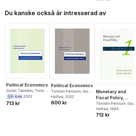
Hoppa över listan
Du kanske också är intresserad av
Political Economics
Political Economics
Guido Tabellini
,
Torsten
Monetary and
Torsten Persson
,
Guido
Persson
E-bok
2002
Tabellini
Häftad
, 2002
Fiscal Policy,
600 kr
713 kr
Volume 1:
Torsten Persson
,
Guid
Tabellini
Häftad
, 1994
Credibility
712 kr