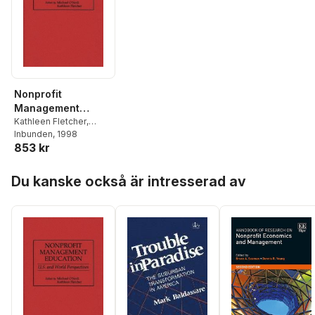
Nonprofit
Management
Education
Kathleen Fletcher
,
Michael O'Neill
Inbunden
, 1998
853 kr
Professor
Hoppa över listan
Du kanske också är intresserad av