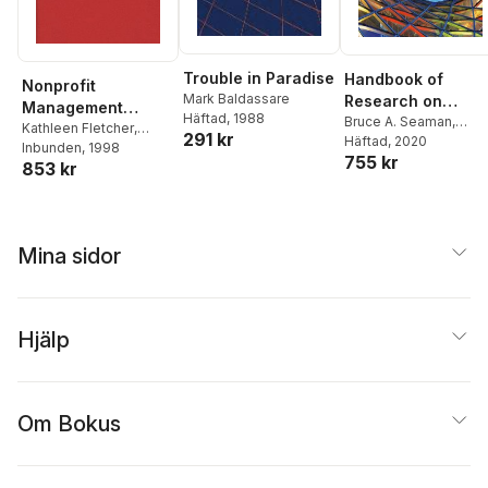
Trouble in Paradise
Handbook of
Nonprofit
Mark Baldassare
Research on
Management
Häftad
, 1988
Nonprofit
Bruce A. Seaman
,
Education
Kathleen Fletcher
,
291 kr
Dennis R. Young
Häftad
, 2020
Economics and
Michael O'Neill
Inbunden
, 1998
755 kr
Management
853 kr
Professor
Mina sidor
Hjälp
Om Bokus