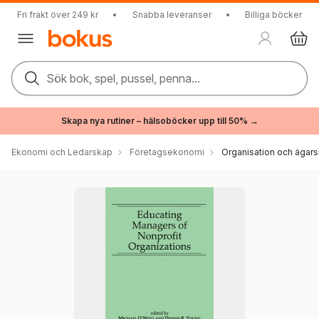
Fri frakt över 249 kr
•
Snabba leveranser
•
Billiga böcker
Sök bok, spel, pussel, penna...
Skapa nya rutiner – hälsoböcker upp till 50% →
Ekonomi och Ledarskap
Företagsekonomi
Organisation och ägar