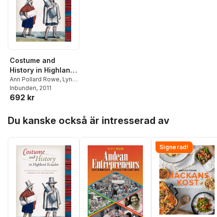
Costume and
History in Highland
Ecuador
Ann Pollard Rowe
,
Lynn
A. Meisch
Inbunden
, 2011
,
Ann Pollard
692 kr
Rowe
Hoppa över listan
Du kanske också är intresserad av
Signerad!