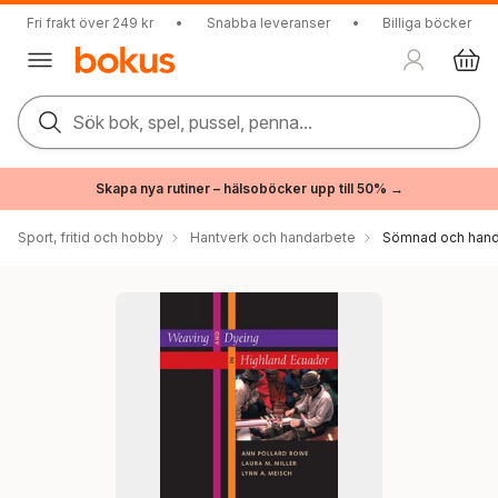
Fri frakt över 249 kr
•
Snabba leveranser
•
Billiga böcker
Sök bok, spel, pussel, penna...
Skapa nya rutiner – hälsoböcker upp till 50% →
Sport, fritid och hobby
Hantverk och handarbete
Sömnad och hand