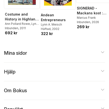
SIGNERAD -
Mackans kost :
Costume and
Andean
Middagar och
Marcus Frank
History in Highland
Entrepreneurs
Inbunden
, 2026
matlådor
Ecuador
Ann Pollard Rowe
,
Lynn
Lynn A. Meisch
269 kr
A. Meisch
Inbunden
, 2011
,
Ann Pollard
Häftad
, 2002
692 kr
Rowe
322 kr
Mina sidor
Hjälp
Om Bokus