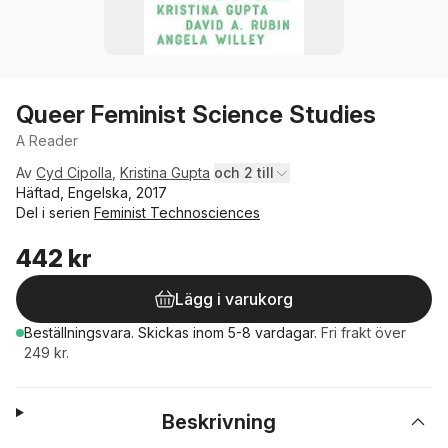
Queer Feminist Science Studies
A Reader
Av
Cyd Cipolla
,
Kristina Gupta
och 2 till
Häftad, Engelska, 2017
Del i serien
Feminist Technosciences
442 kr
Lägg i varukorg
Beställningsvara.
Skickas
inom 5-8 vardagar
.
Fri frakt över
249 kr.
Beskrivning