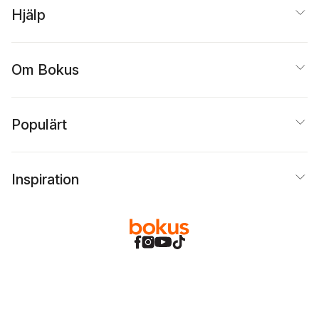
Hjälp
Om Bokus
Populärt
Inspiration
Bokus
@
Cookies
Anpassa cookies
Integritetspolicy
Köpvillkor