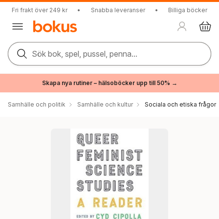
Fri frakt över 249 kr
•
Snabba leveranser
•
Billiga böcker
Sök bok, spel, pussel, penna...
Skapa nya rutiner – hälsoböcker upp till 50% →
Samhälle och politik
Samhälle och kultur
Sociala och etiska frågor