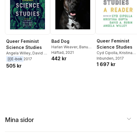
Queer Feminist
Queer Feminist
Bad Dog
Science Studies
Science Studies
Harlan Weaver
,
Banu
Subramaniam
Häftad
, 2021
,
Rebecca
Cyd Cipolla
,
Kristina
Angela Willey
,
David A.
442 kr
Herzig
Gupta
Inbunden
,
David A. Rubin
, 2017
,
Rubin
,
Kristina Gupta
,
E-bok
2017
1 697 kr
Angela Willey
Cyd Cipolla
505 kr
Mina sidor