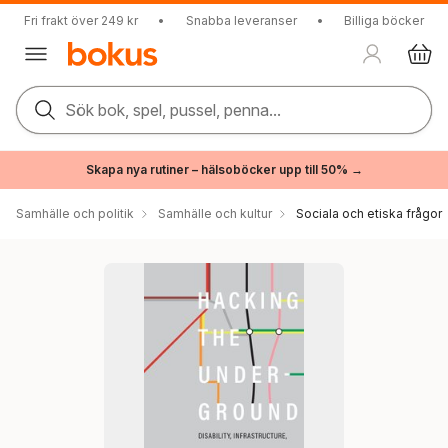
Fri frakt över 249 kr
•
Snabba leveranser
•
Billiga böcker
Sök bok, spel, pussel, penna...
Skapa nya rutiner – hälsoböcker upp till 50% →
Samhälle och politik
Samhälle och kultur
Sociala och etiska frågor