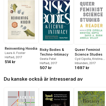
Reinventing Hoodia
Risky Bodies &
Queer Feminist
Laura A. Foster
Techno-Intimacy
Science Studies
Häftad
, 2017
Geeta Patel
Cyd Cipolla
,
Kristina
514 kr
Häftad
, 2017
Gupta
Inbunden
,
David A. Rubin
, 2017
,
507 kr
1 697 kr
Angela Willey
Hoppa över listan
Du kanske också är intresserad av