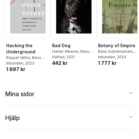
Hacking the
Bad Dog
Botany of Empire
Underground
Harlan Weaver
,
Banu
Banu Subramaniam
,
Subramaniam
Häftad
, 2021
,
Rebecca
Banu Subramaniam
Inbunden
, 2024
,
Raquel Velho
,
Banu
442 kr
1 777 kr
Herzig
Rebecca Herzig
Subramaniam
Inbunden
, 2023
,
Rebecca
1 697 kr
Herzig
Mina sidor
Hjälp